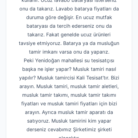
kullanır. Ucuz lavabo bataryası isterseniz
onu da takarız. Lavabo batarya fiyatları da
Robotla Tıkanıklı
duruma göre değişir. En ucuz mutfak
Su Kaçağı Tespi
bataryası da tercih ederseniz onu da
Profesyonel Petek T
takarız. Fakat genelde ucuz ürünleri
tavsiye etmiyoruz. Batarya ya da musluğun
Uzmana Sor
tamir imkanı varsa onu da yaparız.
Hakkımızda
Peki Yenidoğan mahallesi su tesisatçısı
İletişim
başka ne işler yapar? Musluk tamiri nasıl
yapılır? Musluk tamircisi Kali Tesisat’tır. Bizi
arayın. Musluk tamiri, musluk tamir aletleri,
musluk tamir takımı, musluk tamir takımı
fiyatları ve musluk tamiri fiyatları için bizi
arayın. Ayrıca musluk tamir aparatı da
satıyoruz. Musluk tamirini kim yapar
derseniz cevabımız Şirketimiz şirketi