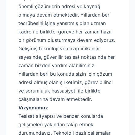
Robotla Tıkanıklık Açma
önemli çözümlerin adresi ve kaynağı
Su Kaçağı Tespiti
olmaya devam etmektedir. Yıllardan beri
Profesyonel Petek Temizliği
tecrübesini işine yansıtmış olan uzman
kadro ile birlikte, göreve her zaman hazır
Uzmana Sor
bir görünüm oluşturmaya devam ediyoruz.
Hakkımızda
Gelişmiş teknoloji ve cazip imkânlar
sayesinde, güvenilir tesisat noktasında her
İletişim
zaman bizden yardım alabilirsiniz.
Yıllardan beri bu konuda sizin için çözüm
adresi olmuş olan şirketimiz, görev bilinci
ve sorumluluk hassasiyeti ile birlikte
çalışmalarına devam etmektedir.
Vizyonumuz
Tesisat altyapısı ve benzer konularda
gelişmeleri yakından takip etmek
durumundayız. Teknoloji bazlı çalışmalar