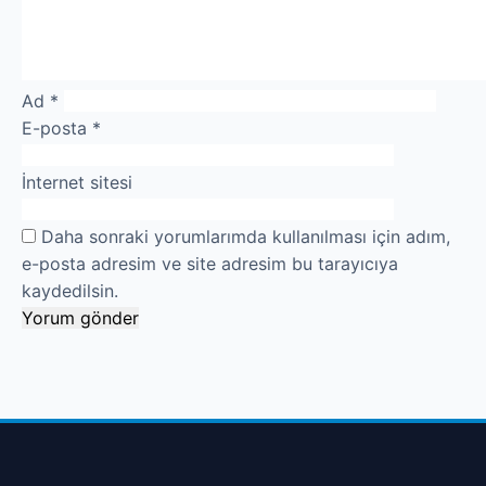
Ad
*
E-posta
*
İnternet sitesi
Robotla Tıkanıklık Açma
Daha sonraki yorumlarımda kullanılması için adım,
e-posta adresim ve site adresim bu tarayıcıya
Su Kaçağı Tespiti
kaydedilsin.
Profesyonel Petek Temizliği
Uzmana Sor
Hakkımızda
İletişim