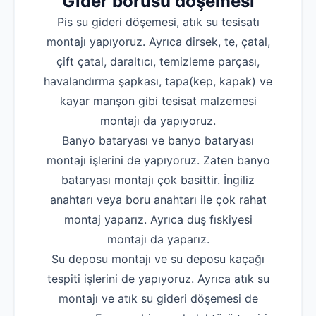
Gider borusu döşemesi
Pis su gideri döşemesi, atık su tesisatı
montajı yapıyoruz. Ayrıca dirsek, te, çatal,
çift çatal, daraltıcı, temizleme parçası,
havalandırma şapkası, tapa(kep, kapak) ve
kayar manşon gibi tesisat malzemesi
montajı da yapıyoruz.
Banyo bataryası ve banyo bataryası
montajı işlerini de yapıyoruz. Zaten banyo
bataryası montajı çok basittir. İngiliz
anahtarı veya boru anahtarı ile çok rahat
montaj yaparız. Ayrıca duş fıskiyesi
Robotla Tıkanıklık Açma
montajı da yaparız.
Su Kaçağı Tespiti
Su deposu montajı ve su deposu kaçağı
tespiti işlerini de yapıyoruz. Ayrıca atık su
Profesyonel Petek Temizliği
montajı ve atık su gideri döşemesi de
Uzmana Sor