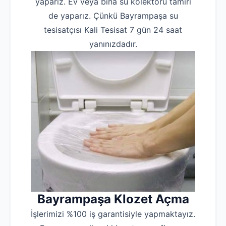
yaparız. Ev veya bina su kolektörü tamiri
Hakkımızda
de yaparız. Çünkü Bayrampaşa su
tesisatçısı Kali Tesisat 7 gün 24 saat
İletişim
yanınızdadır.
Bayrampaşa Klozet Açma
İşlerimizi %100 iş garantisiyle yapmaktayız.