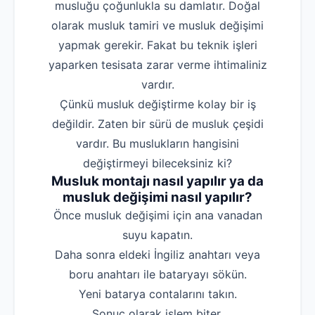
musluğu çoğunlukla su damlatır. Doğal
Robotla Tıkanıklı
olarak musluk tamiri ve musluk değişimi
yapmak gerekir. Fakat bu teknik işleri
Su Kaçağı Tespi
yaparken tesisata zarar verme ihtimaliniz
Profesyonel Petek T
vardır.
Uzmana Sor
Çünkü musluk değiştirme kolay bir iş
değildir. Zaten bir sürü de musluk çeşidi
Hakkımızda
vardır. Bu muslukların hangisini
İletişim
değiştirmeyi bileceksiniz ki?
Musluk montajı nasıl yapılır ya da
musluk değişimi nasıl yapılır?
‌Önce musluk değişimi için ana vanadan
suyu kapatın.
‌Daha sonra eldeki İngiliz anahtarı veya
boru anahtarı ile bataryayı sökün.
‌Yeni batarya contalarını takın.
‌Sonuç olarak işlem biter.