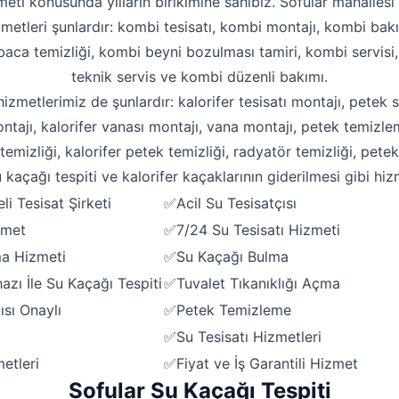
meti konusunda yılların birikimine sahibiz. Sofular mahallesi 
zmetleri şunlardır: kombi tesisatı, kombi montajı, kombi bakı
aca temizliği, kombi beyni bozulması tamiri, kombi servisi
teknik servis ve kombi düzenli bakımı.
 hizmetlerimiz de şunlardır: kalorifer tesisatı montajı, petek s
ntajı, kalorifer vanası montajı, vana montajı, petek temizle
emizliği, kalorifer petek temizliği, radyatör temizliği, pete
 kaçağı tespiti ve kalorifer kaçaklarının giderilmesi gibi hiz
li Tesisat Şirketi
✅Acil Su Tesisatçısı
zmet
✅7/24 Su Tesisatı Hizmeti
ma Hizmeti
✅Su Kaçağı Bulma
Robotla Tıkanıklık Açma
zı İle Su Kaçağı Tespiti
✅Tuvalet Tıkanıklığı Açma
Su Kaçağı Tespiti
ısı Onaylı
✅Petek Temizleme
✅Su Tesisatı Hizmetleri
Profesyonel Petek Temizliği
etleri
✅Fiyat ve İş Garantili Hizmet
Uzmana Sor
Sofular Su Kaçağı Tespiti