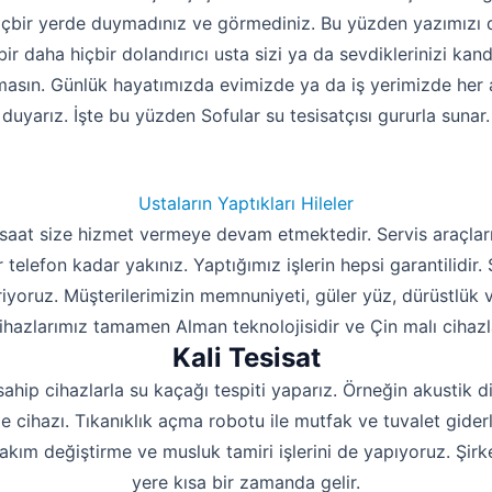
içbir yerde duymadınız ve görmediniz. Bu yüzden yazımızı 
bir daha hiçbir dolandırıcı usta sizi ya da sevdiklerinizi kan
masın. Günlük hayatımızda evimizde ya da iş yerimizde her an
duyarız. İşte bu yüzden Sofular su tesisatçısı gururla sunar.
Ustaların Yaptıkları Hileler
 saat size hizmet vermeye devam etmektedir. Servis araçları
r telefon kadar yakınız. Yaptığımız işlerin hepsi garantilidir
eriyoruz. Müşterilerimizin memnuniyeti, güler yüz, dürüstlük
Cihazlarımız tamamen Alman teknolojisidir ve Çin malı cihazl
Kali Tesisat
sahip cihazlarla su kaçağı tespiti yaparız. Örneğin akustik d
 cihazı. Tıkanıklık açma robotu ile mutfak ve tuvalet giderle
takım değiştirme ve musluk tamiri işlerini de yapıyoruz. Şi
yere kısa bir zamanda gelir.