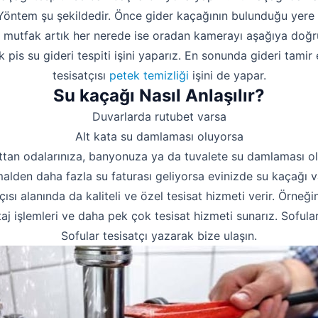
. Yöntem şu şekildedir. Önce gider kaçağının bulunduğu yere 
a mutfak artık her nerede ise oradan kamerayı aşağıya doğru
pis su gideri tespiti işini yaparız. En sonunda gideri tamir 
tesisatçısı
petek temizliği
işini de yapar.
Su kaçağı Nasıl Anlaşılır?
Duvarlarda rutubet varsa
Alt kata su damlaması oluyorsa
ttan odalarınıza, banyonuza ya da tuvalete su damlaması o
alden daha fazla su faturası geliyorsa evinizde su kaçağı va
çısı alanında da kaliteli ve özel tesisat hizmeti verir. Örneği
j işlemleri ve daha pek çok tesisat hizmeti sunarız. Sofular
Sofular tesisatçı yazarak bize ulaşın.