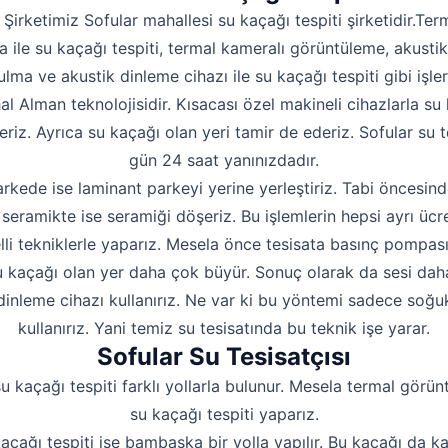
Hakkımızda
 Şirketimiz Sofular mahallesi su kaçağı tespiti şirketidir.Te
İletişim
 ile su kaçağı tespiti, termal kameralı görüntüleme, akustik 
lma ve akustik dinleme cihazı ile su kaçağı tespiti gibi işler
hal Alman teknolojisidir. Kısacası özel makineli cihazlarla su 
riz. Ayrıca su kaçağı olan yeri tamir de ederiz. Sofular su t
gün 24 saat yanınızdadır.
rkede ise laminant parkeyi yerine yerleştiriz. Tabi öncesind
seramikte ise seramiği döşeriz. Bu işlemlerin hepsi ayrı ücre
lli tekniklerle yaparız. Mesela önce tesisata basınç pompas
 kaçağı olan yer daha çok büyür. Sonuç olarak da sesi daha i
dinleme cihazı kullanırız. Ne var ki bu yöntemi sadece soğu
kullanırız. Yani temiz su tesisatında bu teknik işe yarar.
Sofular Su Tesisatçısı
u kaçağı tespiti farklı yollarla bulunur. Mesela termal görün
su kaçağı tespiti yaparız.
kaçağı tespiti ise bambaşka bir yolla yapılır. Bu kaçağı da 