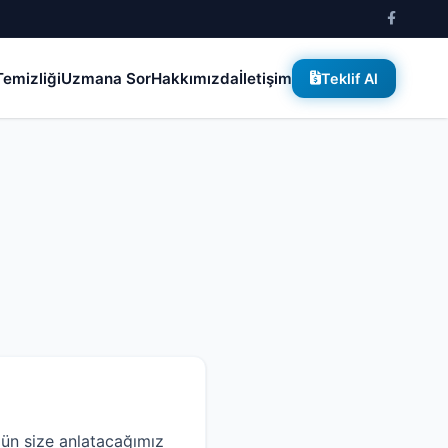
emizliği
Uzmana Sor
Hakkımızda
İletişim
Teklif Al
ün size anlatacağımız