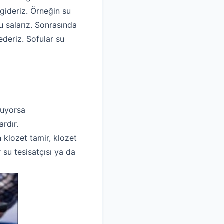
gideriz. Örneğin su
 salarız. Sonrasında
ederiz. Sofular su
luyorsa
rdır.
n klozet tamir, klozet
 su tesisatçısı ya da