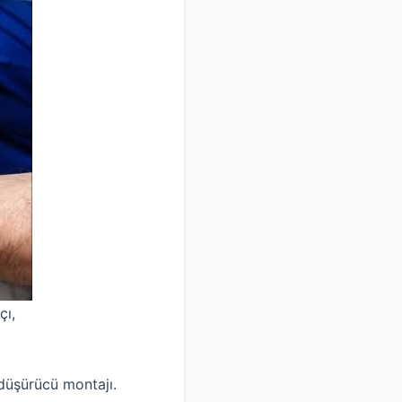
çı,
 düşürücü montajı.