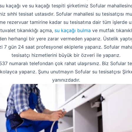
su kaçağı ve su kaçağı tespiti şirketimiz Sofular mahallesi
imiz sıhhi tesisat ustasıdır. Sofular mahallesi su tesisatçısı 
 rezervuar tamirine kadar su tesisatına dair tüm işlerde 
 tuvalet tıkanıklığı açma,
su kaçağı bulma
ve mutfak tıkanıklı
 herhangi bir yere zarar vermeden yaparız. Üstelik yaptığ
mizi 7 gün 24 saat profesyonel ekiplerle yaparız. Sofular maha
tesisatçı hizmetlerini büyük bir özveri ile yaparız.
 numaralı telefondan çok rahat ulaşırsınız. Biz Sofular tes
4 kolayca yaparız. Şunu unutmayın Sofular su tesisatçısı Şir
yanınızdadır.