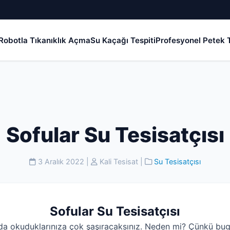
Robotla Tıkanıklık Açma
Su Kaçağı Tespiti
Profesyonel Petek T
Sofular Su Tesisatçısı
3 Aralık 2022
|
Kali Tesisat
|
Su Tesisatçısı
Sofular Su Tesisatçısı
da okuduklarınıza çok şaşıracaksınız. Neden mi? Çünkü bug