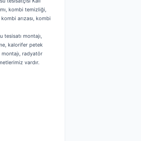
su tesisatçısı Kali
mı, kombi temizliği,
, kombi arızası, kombi
u tesisatı montajı,
me, kalorifer petek
k montajı, radyatör
metlerimiz vardır.