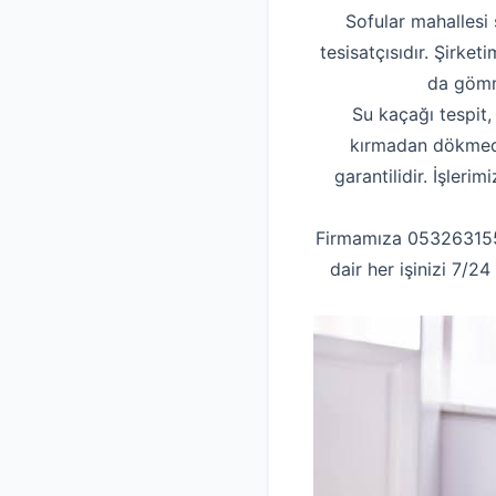
Sofular mahallesi 
tesisatçısıdır. Şirket
da gömme
Su kaçağı tespit,
kırmadan dökmeden
garantilidir. İşleri
Firmamıza 05326315537
dair her işinizi 7/2