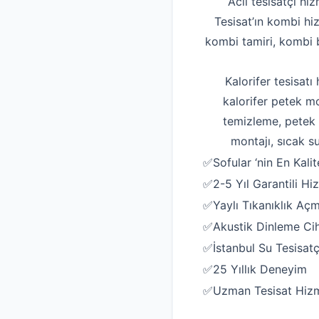
Acil tesisatçı hiz
Tesisat’ın kombi hi
kombi tamiri, kombi b
Kalorifer tesisatı
kalorifer petek mo
temizleme, petek t
montajı, sıcak su
✅Sofular ‘nin En Kalite
✅2-5 Yıl Garantili Hi
✅Yaylı Tıkanıklık Aç
✅Akustik Dinleme Ciha
✅İstanbul Su Tesisatç
✅25 Yıllık Deneyim
✅Uzman Tesisat Hizm