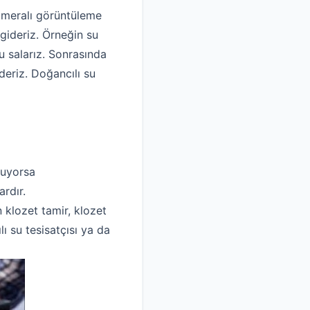
kameralı görüntüleme
gideriz. Örneğin su
 salarız. Sonrasında
deriz. Doğancılı su
luyorsa
rdır.
n klozet tamir, klozet
ı su tesisatçısı ya da