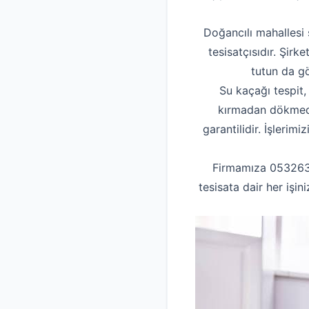
Doğancılı mahallesi 
tesisatçısıdır. Şirk
tutun da g
Su kaçağı tespit,
kırmadan dökmeden
garantilidir. İşlerim
Firmamıza 05326315
tesisata dair her işi