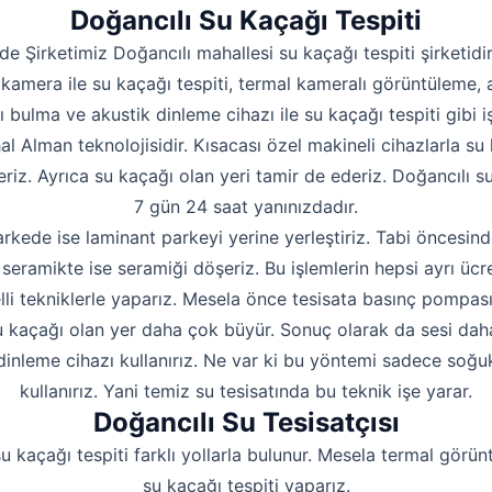
Hakkımızda
Doğancılı Su Kaçağı Tespiti
İletişim
de Şirketimiz Doğancılı mahallesi su kaçağı tespiti şirketidi
kamera ile su kaçağı tespiti, termal kameralı görüntüleme, 
ı bulma ve akustik dinleme cihazı ile su kaçağı tespiti gibi iş
hal Alman teknolojisidir. Kısacası özel makineli cihazlarla su 
riz. Ayrıca su kaçağı olan yeri tamir de ederiz. Doğancılı su
7 gün 24 saat yanınızdadır.
rkede ise laminant parkeyi yerine yerleştiriz. Tabi öncesind
seramikte ise seramiği döşeriz. Bu işlemlerin hepsi ayrı ücre
lli tekniklerle yaparız. Mesela önce tesisata basınç pompas
 kaçağı olan yer daha çok büyür. Sonuç olarak da sesi daha i
dinleme cihazı kullanırız. Ne var ki bu yöntemi sadece soğu
kullanırız. Yani temiz su tesisatında bu teknik işe yarar.
Doğancılı Su Tesisatçısı
u kaçağı tespiti farklı yollarla bulunur. Mesela termal görün
su kaçağı tespiti yaparız.