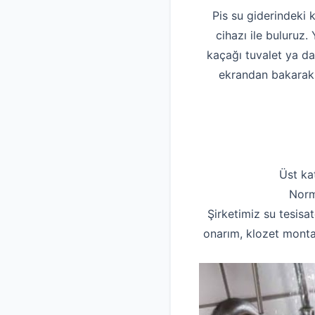
Pis su giderindeki 
cihazı ile buluruz
kaçağı tuvalet ya d
ekrandan bakarak p
Üst ka
Norm
Şirketimiz su tesisat
onarım, klozet montaj