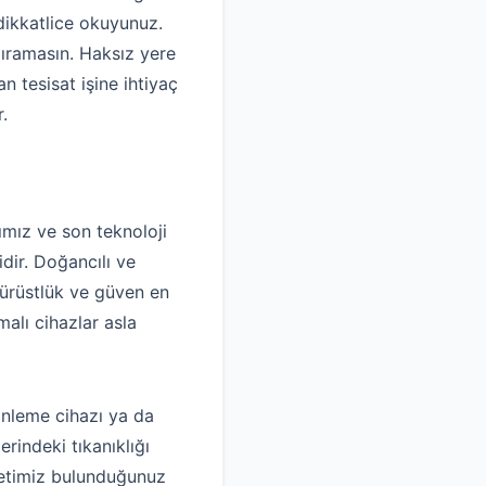
dikkatlice okuyunuz.
dıramasın. Haksız yere
 tesisat işine ihtiyaç
.
mız ve son teknoloji
idir. Doğancılı ve
dürüstlük ve güven en
alı cihazlar asla
inleme cihazı ya da
rindeki tıkanıklığı
rketimiz bulunduğunuz