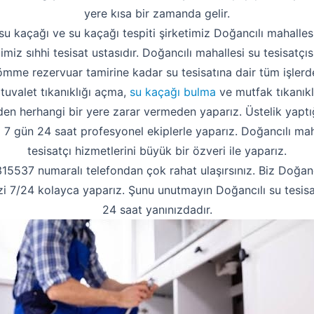
yere kısa bir zamanda gelir.
su kaçağı ve su kaçağı tespiti şirketimiz Doğancılı mahalle
etimiz sıhhi tesisat ustasıdır. Doğancılı mahallesi su tesisatç
ömme rezervuar tamirine kadar su tesisatına dair tüm işlerd
 tuvalet tıkanıklığı açma,
su kaçağı bulma
ve mutfak tıkanıklı
 herhangi bir yere zarar vermeden yaparız. Üstelik yaptığ
izi 7 gün 24 saat profesyonel ekiplerle yaparız. Doğancılı mah
tesisatçı hizmetlerini büyük bir özveri ile yaparız.
537 numaralı telefondan çok rahat ulaşırsınız. Biz Doğancı
nizi 7/24 kolayca yaparız. Şunu unutmayın Doğancılı su tesisa
24 saat yanınızdadır.