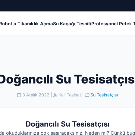
Robotla Tıkanıklık Açma
Su Kaçağı Tespiti
Profesyonel Petek T
Doğancılı Su Tesisatçıs
3 Aralık 2022
|
Kali Tesisat
|
Su Tesisatçısı
Doğancılı Su Tesisatçısı
da okuduklarınıza çok şaşıracaksınız. Neden mi? Çünkü bug