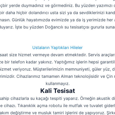
içbir yerde duymadınız ve görmediniz. Bu yüzden yazımızı 
bir daha hiçbir dolandırıcı usta sizi ya da sevdiklerinizi kan
masın. Günlük hayatımızda evimizde ya da iş yerimizde her an
duyarız. İşte bu yüzden Doğancılı su tesisatçısı gururla sunar
Ustaların Yaptıkları Hileler
 saat size hizmet vermeye devam etmektedir. Servis araçları
ze bir telefon kadar yakınız. Yaptığımız işlerin hepsi garantil
 hizmet veriyoruz. Müşterilerimizin memnuniyeti, güler yüz, 
rimizdir. Cihazlarımız tamamen Alman teknolojisidir ve Çin m
kullanmayız.
Kali Tesisat
sahip cihazlarla su kaçağı tespiti yaparız. Örneğin akustik d
 cihazı. Tıkanıklık açma robotu ile mutfak ve tuvalet giderle
takım değiştirme ve musluk tamiri işlerini de yapıyoruz. Şi