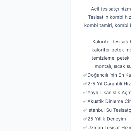
Acil tesisatçı hizm
Tesisat’ın kombi hi
kombi tamiri, kombi b
Kalorifer tesisatı
kalorifer petek mo
temizleme, petek t
montajı, sıcak su
✅Doğancılı ‘nin En Kal
✅2-5 Yıl Garantili Hi
✅Yaylı Tıkanıklık Aç
✅Akustik Dinleme Ciha
✅İstanbul Su Tesisatç
✅25 Yıllık Deneyim
✅Uzman Tesisat Hizm