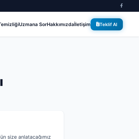
emizliği
Uzmana Sor
Hakkımızda
İletişim
Teklif Al
ı
ün size anlatacağımız