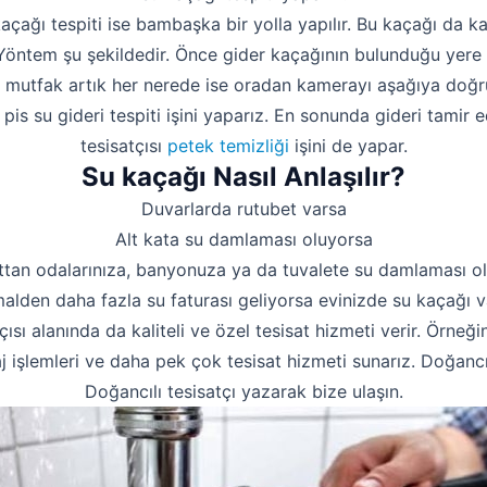
kaçağı tespiti ise bambaşka bir yolla yapılır. Bu kaçağı da 
. Yöntem şu şekildedir. Önce gider kaçağının bulunduğu yere 
a mutfak artık her nerede ise oradan kamerayı aşağıya doğru
is su gideri tespiti işini yaparız. En sonunda gideri tamir e
tesisatçısı
petek temizliği
işini de yapar.
Su kaçağı Nasıl Anlaşılır?
Duvarlarda rutubet varsa
Alt kata su damlaması oluyorsa
ttan odalarınıza, banyonuza ya da tuvalete su damlaması o
alden daha fazla su faturası geliyorsa evinizde su kaçağı va
çısı alanında da kaliteli ve özel tesisat hizmeti verir. Örneği
 işlemleri ve daha pek çok tesisat hizmeti sunarız. Doğancıl
Doğancılı tesisatçı yazarak bize ulaşın.