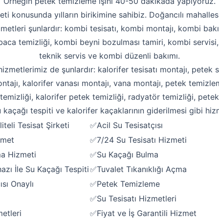
Örneğin petek temizleme işini 40-50 dakikada yapıyoruz.
eti konusunda yılların birikimine sahibiz. Doğancılı mahallesi
zmetleri şunlardır: kombi tesisatı, kombi montajı, kombi bakı
aca temizliği, kombi beyni bozulması tamiri, kombi servisi
teknik servis ve kombi düzenli bakımı.
 hizmetlerimiz de şunlardır: kalorifer tesisatı montajı, petek s
ntajı, kalorifer vanası montajı, vana montajı, petek temizle
emizliği, kalorifer petek temizliği, radyatör temizliği, pete
 kaçağı tespiti ve kalorifer kaçaklarının giderilmesi gibi hiz
iteli Tesisat Şirketi
✅Acil Su Tesisatçısı
zmet
✅7/24 Su Tesisatı Hizmeti
Robotla Tıkanıklık Açma
ma Hizmeti
✅Su Kaçağı Bulma
Su Kaçağı Tespiti
zı İle Su Kaçağı Tespiti
✅Tuvalet Tıkanıklığı Açma
ısı Onaylı
✅Petek Temizleme
Profesyonel Petek Temizliği
✅Su Tesisatı Hizmetleri
Uzmana Sor
etleri
✅Fiyat ve İş Garantili Hizmet