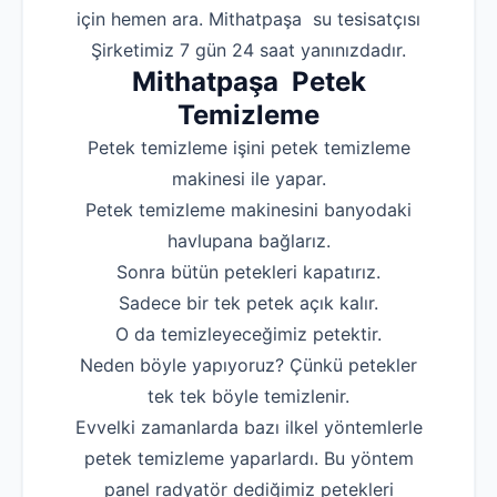
için hemen ara. Mithatpaşa su tesisatçısı
Robotla Tıkanıklı
Şirketimiz 7 gün 24 saat yanınızdadır.
Mithatpaşa Petek
Su Kaçağı Tespi
Temizleme
Profesyonel Petek T
Petek temizleme işini petek temizleme
Uzmana Sor
makinesi ile yapar.
Hakkımızda
Petek temizleme makinesini banyodaki
havlupana bağlarız.
İletişim
Sonra bütün petekleri kapatırız.
Sadece bir tek petek açık kalır.
O da temizleyeceğimiz petektir.
Neden böyle yapıyoruz? Çünkü petekler
tek tek böyle temizlenir.
Evvelki zamanlarda bazı ilkel yöntemlerle
petek temizleme yaparlardı. Bu yöntem
panel radyatör dediğimiz petekleri