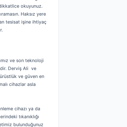
dikkatlice okuyunuz.
dıramasın. Haksız yere
 tesisat işine ihtiyaç
r.
mız ve son teknoloji
dir. Derviş Ali ve
dürüstlük ve güven en
alı cihazlar asla
inleme cihazı ya da
rindeki tıkanıklığı
rketimiz bulunduğunuz