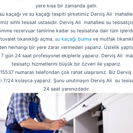
yere kısa bir zamanda gelir.
su kaçağı ve su kaçağı tespiti şirketimiz Derviş Ali mahall
etimiz sıhhi tesisat ustasıdır. Derviş Ali mahallesi su tesisatç
ömme rezervuar tamirine kadar su tesisatına dair tüm işlerd
 tuvalet tıkanıklığı açma,
su kaçağı bulma
ve mutfak tıkanıklı
 herhangi bir yere zarar vermeden yaparız. Üstelik yaptığ
izi 7 gün 24 saat profesyonel ekiplerle yaparız. Derviş Ali mah
tesisatçı hizmetlerini büyük bir özveri ile yaparız.
537 numaralı telefondan çok rahat ulaşırsınız. Biz Derviş A
izi 7/24 kolayca yaparız. Şunu unutmayın Derviş Ali su tesis
24 saat yanınızdadır.