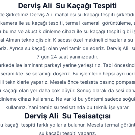
Hakkımızda
Derviş Ali Su Kaçağı Tespiti
İletişim
de Şirketimiz Derviş Ali mahallesi su kaçağı tespiti şirketid
kamera ile su kaçağı tespiti, termal kameralı görüntüleme, 
ı bulma ve akustik dinleme cihazı ile su kaçağı tespiti gibi iş
hal Alman teknolojisidir. Kısacası özel makineli cihazlarla su 
riz. Ayrıca su kaçağı olan yeri tamir de ederiz. Derviş Ali su
7 gün 24 saat yanınızdadır.
rkede ise laminant parkeyi yerine yerleştiriz. Tabi öncesind
seramikte ise seramiği döşeriz. Bu işlemlerin hepsi ayrı ücre
lli tekniklerle yaparız. Mesela önce tesisata basınç pompas
 kaçağı olan yer daha çok büyür. Sonuç olarak da sesi daha i
dinleme cihazı kullanırız. Ne var ki bu yöntemi sadece soğu
kullanırız. Yani temiz su tesisatında bu teknik işe yarar.
Derviş Ali Su Tesisatçısı
u kaçağı tespiti farklı yollarla bulunur. Mesela termal görün
su kaçağı tespiti yaparız.