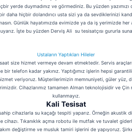
içbir yerde duymadınız ve görmediniz. Bu yüzden yazımızı 
bir daha hiçbir dolandırıcı usta sizi ya da sevdiklerinizi kan
masın. Günlük hayatımızda evimizde ya da iş yerimizde her an
uyarız. İşte bu yüzden Derviş Ali su tesisatçısı gururla suna
Ustaların Yaptıkları Hileler
 saat size hizmet vermeye devam etmektedir. Servis araçları
e bir telefon kadar yakınız. Yaptığımız işlerin hepsi garantili
 hizmet veriyoruz. Müşterilerimizin memnuniyeti, güler yüz, 
rimizdir. Cihazlarımız tamamen Alman teknolojisidir ve Çin m
kullanmayız.
Kali Tesisat
sahip cihazlarla su kaçağı tespiti yaparız. Örneğin akustik d
 cihazı. Tıkanıklık açma robotu ile mutfak ve tuvalet giderle
takım değiştirme ve musluk tamiri işlerini de yapıyoruz. Şi