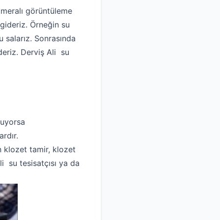
kameralı görüntüleme
gideriz. Örneğin su
 salarız. Sonrasında
deriz. Derviş Ali su
luyorsa
rdır.
n klozet tamir, klozet
i su tesisatçısı ya da