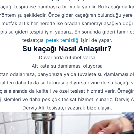
kaçağı tespiti ise bambaşka bir yolla yapılır. Bu kaçağı da 
. Yöntem şu şekildedir. Önce gider kaçağının bulunduğu yere 
a mutfak artık her nerede ise oradan kamerayı aşağıya doğru
s su gideri tespiti işini yaparız. En sonunda gideri tamir e
tesisatçısı
petek temizliği
işini de yapar.
Su kaçağı Nasıl Anlaşılır?
Duvarlarda rutubet varsa
Alt kata su damlaması oluyorsa
ttan odalarınıza, banyonuza ya da tuvalete su damlaması o
alden daha fazla su faturası geliyorsa evinizde su kaçağı va
çısı alanında da kaliteli ve özel tesisat hizmeti verir. Örneği
 işlemleri ve daha pek çok tesisat hizmeti sunarız. Derviş Al
Derviş Ali tesisatçı yazarak bize ulaşın.