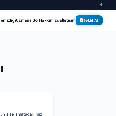
emizliği
Uzmana Sor
Hakkımızda
İletişim
Teklif Al
ı
ün size anlatacağımız