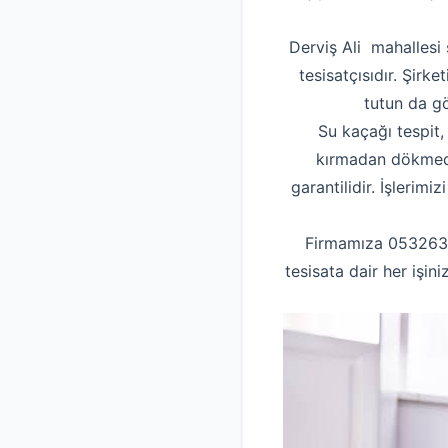
Derviş Ali mahallesi 
tesisatçısıdır. Şirk
tutun da g
Su kaçağı tespit,
kırmadan dökmeden
garantilidir. İşlerim
Firmamıza 05326315
tesisata dair her işin