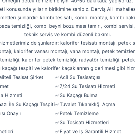
Örneğin petek temizleme işini 40-50 dakikada yapıyoruz.
eti konusunda yılların birikimine sahibiz. Derviş Ali mahallesi
zmetleri şunlardır: kombi tesisatı, kombi montajı, kombi bakı
aca temizliği, kombi beyni bozulması tamiri, kombi servisi
teknik servis ve kombi düzenli bakımı.
 hizmetlerimiz de şunlardır: kalorifer tesisatı montajı, petek s
ntajı, kalorifer vanası montajı, vana montajı, petek temizle
emizliği, kalorifer petek temizliği, radyatör temizliği, pete
 kaçağı tespiti ve kalorifer kaçaklarının giderilmesi gibi hiz
iteli Tesisat Şirketi
✅Acil Su Tesisatçısı
zmet
✅7/24 Su Tesisatı Hizmeti
Robotla Tıkanıklık Açma
ma Hizmeti
✅Su Kaçağı Bulma
Su Kaçağı Tespiti
zı İle Su Kaçağı Tespiti
✅Tuvalet Tıkanıklığı Açma
ısı Onaylı
✅Petek Temizleme
Profesyonel Petek Temizliği
✅Su Tesisatı Hizmetleri
Uzmana Sor
etleri
✅Fiyat ve İş Garantili Hizmet