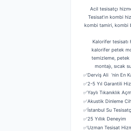
Acil tesisatçı hizm
Tesisat’ın kombi hi
kombi tamiri, kombi b
Kalorifer tesisatı
kalorifer petek mo
temizleme, petek t
montajı, sıcak su
✅Derviş Ali ‘nin En Kal
✅2-5 Yıl Garantili Hi
✅Yaylı Tıkanıklık Aç
✅Akustik Dinleme Ciha
✅İstanbul Su Tesisatç
✅25 Yıllık Deneyim
✅Uzman Tesisat Hizm