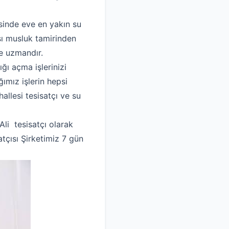
esinde eve en yakın su
ısı musluk tamirinden
e uzmandır.
ğı açma işlerinizi
ımız işlerin hepsi
allesi tesisatçı ve su
li tesisatçı olarak
atçısı Şirketimiz 7 gün