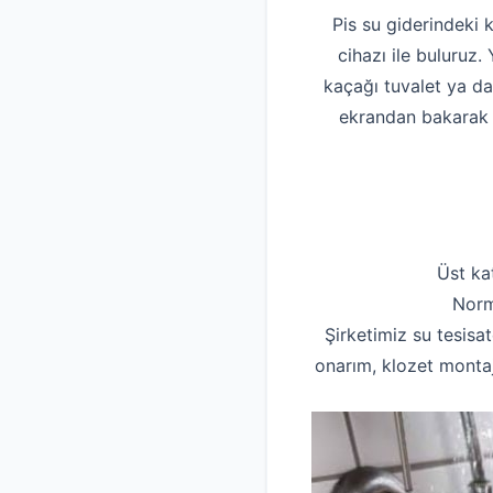
Pis su giderindeki 
cihazı ile buluruz
kaçağı tuvalet ya d
ekrandan bakarak pi
Üst ka
Norm
Şirketimiz su tesisat
onarım, klozet montaj