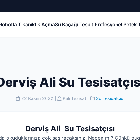
Robotla Tıkanıklık Açma
Su Kaçağı Tespiti
Profesyonel Petek T
Derviş Ali Su Tesisatçıs
22 Kasım 2022
|
Kali Tesisat
|
Su Tesisatçısı
Derviş Ali Su Tesisatçısı
da okuduklarınıza çok şaşıracaksınız. Neden mi? Çünkü bug