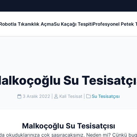
Robotla Tıkanıklık Açma
Su Kaçağı Tespiti
Profesyonel Petek T
alkoçoğlu Su Tesisatçı
3 Aralık 2022
|
Kali Tesisat
|
Su Tesisatçısı
Malkoçoğlu Su Tesisatçısı
da okuduklarınıza çok şaşıracaksınız. Neden mi? Çünkü bug