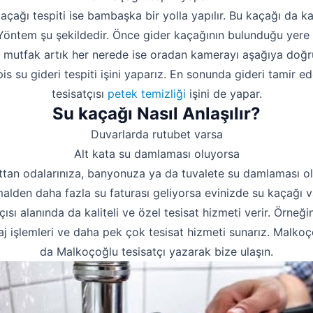
kaçağı tespiti ise bambaşka bir yolla yapılır. Bu kaçağı da 
. Yöntem şu şekildedir. Önce gider kaçağının bulunduğu yere 
a mutfak artık her nerede ise oradan kamerayı aşağıya doğru
s su gideri tespiti işini yaparız. En sonunda gideri tamir e
tesisatçısı
petek temizliği
işini de yapar.
Su kaçağı Nasıl Anlaşılır?
Duvarlarda rutubet varsa
Alt kata su damlaması oluyorsa
ttan odalarınıza, banyonuza ya da tuvalete su damlaması o
alden daha fazla su faturası geliyorsa evinizde su kaçağı va
çısı alanında da kaliteli ve özel tesisat hizmeti verir. Örneği
j işlemleri ve daha pek çok tesisat hizmeti sunarız. Malkoço
da Malkoçoğlu tesisatçı yazarak bize ulaşın.