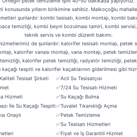
Örneğin petek temizleme işini 40-50 dakikada yapıyoruz.
ti konusunda yılların birikimine sahibiz. Malkoçoğlu mahalles
zmetleri şunlardır: kombi tesisatı, kombi montajı, kombi bakı
aca temizliği, kombi beyni bozulması tamiri, kombi servisi
teknik servis ve kombi düzenli bakımı.
 hizmetlerimiz de şunlardır: kalorifer tesisatı montajı, petek s
ntajı, kalorifer vanası montajı, vana montajı, petek temizle
emizliği, kalorifer petek temizliği, radyatör temizliği, pete
 kaçağı tespiti ve kalorifer kaçaklarının giderilmesi gibi hiz
liteli Tesisat Şirketi
✅Acil Su Tesisatçısı
zmet
✅7/24 Su Tesisatı Hizmeti
Robotla Tıkanıklık Açma
ma Hizmeti
✅Su Kaçağı Bulma
Su Kaçağı Tespiti
zı İle Su Kaçağı Tespiti
✅Tuvalet Tıkanıklığı Açma
ısı Onaylı
✅Petek Temizleme
Profesyonel Petek Temizliği
✅Su Tesisatı Hizmetleri
Uzmana Sor
etleri
✅Fiyat ve İş Garantili Hizmet