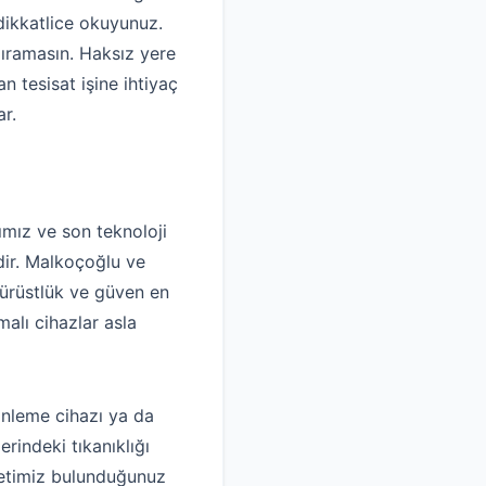
dikkatlice okuyunuz.
dıramasın. Haksız yere
 tesisat işine ihtiyaç
ar.
mız ve son teknoloji
idir. Malkoçoğlu ve
dürüstlük ve güven en
alı cihazlar asla
inleme cihazı ya da
rindeki tıkanıklığı
rketimiz bulunduğunuz