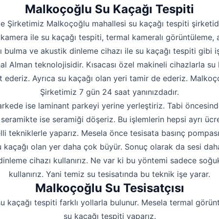
Hakkımızda
Malkoçoğlu Su Kaçağı Tespiti
İletişim
e Şirketimiz Malkoçoğlu mahallesi su kaçağı tespiti şirketid
kamera ile su kaçağı tespiti, termal kameralı görüntüleme, 
ı bulma ve akustik dinleme cihazı ile su kaçağı tespiti gibi iş
hal Alman teknolojisidir. Kısacası özel makineli cihazlarla su 
t ederiz. Ayrıca su kaçağı olan yeri tamir de ederiz. Malkoço
Şirketimiz 7 gün 24 saat yanınızdadır.
rkede ise laminant parkeyi yerine yerleştiriz. Tabi öncesind
seramikte ise seramiği döşeriz. Bu işlemlerin hepsi ayrı ücre
lli tekniklerle yaparız. Mesela önce tesisata basınç pompas
 kaçağı olan yer daha çok büyür. Sonuç olarak da sesi daha i
dinleme cihazı kullanırız. Ne var ki bu yöntemi sadece soğu
kullanırız. Yani temiz su tesisatında bu teknik işe yarar.
Malkoçoğlu Su Tesisatçısı
u kaçağı tespiti farklı yollarla bulunur. Mesela termal görün
su kaçağı tespiti yaparız.