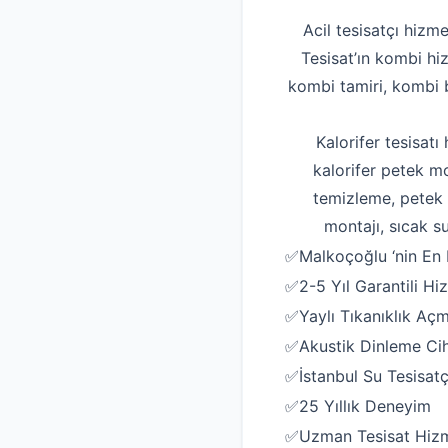
Acil tesisatçı hizme
Tesisat’ın kombi hi
kombi tamiri, kombi b
Kalorifer tesisatı
kalorifer petek mo
temizleme, petek t
montajı, sıcak su
✅Malkoçoğlu ‘nin En Ka
✅2-5 Yıl Garantili Hi
✅Yaylı Tıkanıklık Aç
✅Akustik Dinleme Ciha
✅İstanbul Su Tesisatç
✅25 Yıllık Deneyim
✅Uzman Tesisat Hizm