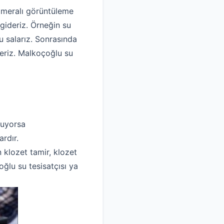
kameralı görüntüleme
gideriz. Örneğin su
 salarız. Sonrasında
deriz. Malkoçoğlu su
luyorsa
rdır.
n klozet tamir, klozet
ğlu su tesisatçısı ya