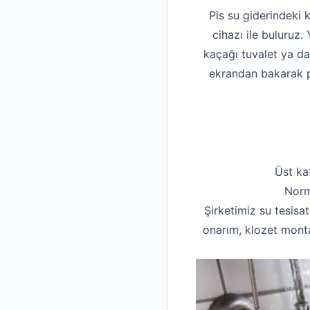
Pis su giderindeki 
cihazı ile buluruz
kaçağı tuvalet ya d
ekrandan bakarak pi
Üst ka
Norm
Şirketimiz su tesisat
onarım, klozet monta