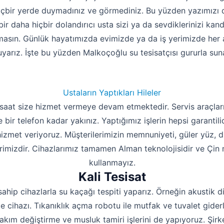
içbir yerde duymadınız ve görmediniz. Bu yüzden yazımızı 
bir daha hiçbir dolandırıcı usta sizi ya da sevdiklerinizi kan
masın. Günlük hayatımızda evimizde ya da iş yerimizde her an
yarız. İşte bu yüzden Malkoçoğlu su tesisatçısı gururla sun
Ustaların Yaptıkları Hileler
 saat size hizmet vermeye devam etmektedir. Servis araçları
e bir telefon kadar yakınız. Yaptığımız işlerin hepsi garantil
 hizmet veriyoruz. Müşterilerimizin memnuniyeti, güler yüz, 
rimizdir. Cihazlarımız tamamen Alman teknolojisidir ve Çin m
kullanmayız.
Kali Tesisat
sahip cihazlarla su kaçağı tespiti yaparız. Örneğin akustik d
 cihazı. Tıkanıklık açma robotu ile mutfak ve tuvalet giderle
takım değiştirme ve musluk tamiri işlerini de yapıyoruz. Şi