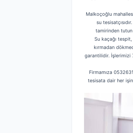
Malkoçoğlu mahallesi
su tesisatçısıdır
tamirinden tutun
Su kaçağı tespit,
kırmadan dökmeden
garantilidir. İşlerimi
Firmamıza 053263155
tesisata dair her iş