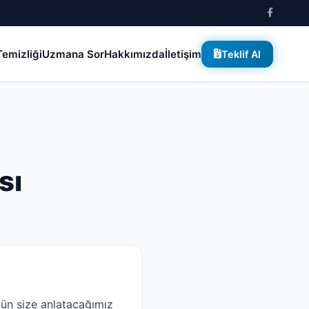
emizliği
Uzmana Sor
Hakkımızda
İletişim
Teklif Al
sı
ün size anlatacağımız