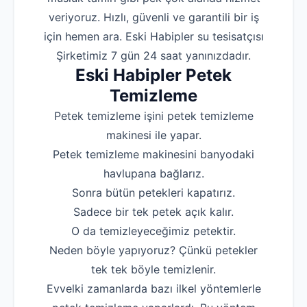
veriyoruz. Hızlı, güvenli ve garantili bir iş
Robotla Tıkanıklı
için hemen ara. Eski Habipler su tesisatçısı
Su Kaçağı Tespi
Şirketimiz 7 gün 24 saat yanınızdadır.
Eski Habipler Petek
Profesyonel Petek T
Temizleme
Uzmana Sor
Petek temizleme işini petek temizleme
Hakkımızda
makinesi ile yapar.
İletişim
Petek temizleme makinesini banyodaki
havlupana bağlarız.
Sonra bütün petekleri kapatırız.
Sadece bir tek petek açık kalır.
O da temizleyeceğimiz petektir.
Neden böyle yapıyoruz? Çünkü petekler
tek tek böyle temizlenir.
Evvelki zamanlarda bazı ilkel yöntemlerle