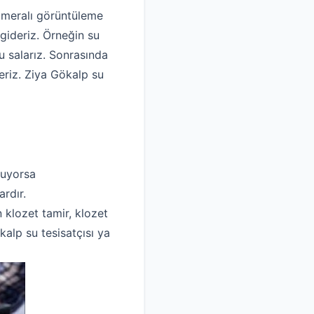
kameralı görüntüleme
gideriz. Örneğin su
 salarız. Sonrasında
eriz. Ziya Gökalp su
luyorsa
rdır.
n klozet tamir, klozet
kalp su tesisatçısı ya