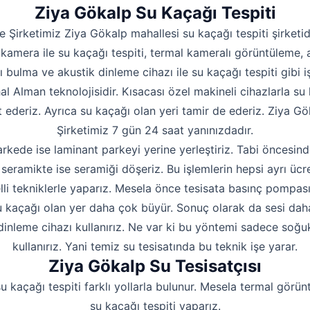
Hakkımızda
Ziya Gökalp Su Kaçağı Tespiti
İletişim
e Şirketimiz Ziya Gökalp mahallesi su kaçağı tespiti şirketid
kamera ile su kaçağı tespiti, termal kameralı görüntüleme, 
ı bulma ve akustik dinleme cihazı ile su kaçağı tespiti gibi iş
hal Alman teknolojisidir. Kısacası özel makineli cihazlarla su 
t ederiz. Ayrıca su kaçağı olan yeri tamir de ederiz. Ziya Gök
Şirketimiz 7 gün 24 saat yanınızdadır.
rkede ise laminant parkeyi yerine yerleştiriz. Tabi öncesind
seramikte ise seramiği döşeriz. Bu işlemlerin hepsi ayrı ücre
lli tekniklerle yaparız. Mesela önce tesisata basınç pompas
 kaçağı olan yer daha çok büyür. Sonuç olarak da sesi daha i
dinleme cihazı kullanırız. Ne var ki bu yöntemi sadece soğu
kullanırız. Yani temiz su tesisatında bu teknik işe yarar.
Ziya Gökalp Su Tesisatçısı
u kaçağı tespiti farklı yollarla bulunur. Mesela termal görün
su kaçağı tespiti yaparız.