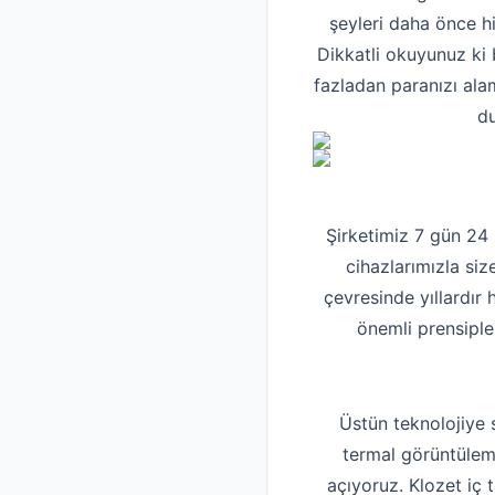
şeyleri daha önce h
Dikkatli okuyunuz ki 
fazladan paranızı ala
du
Şirketimiz 7 gün 24
cihazlarımızla siz
çevresinde yıllardır
önemli prensiple
Üstün teknolojiye 
termal görüntüleme
açıyoruz. Klozet iç 