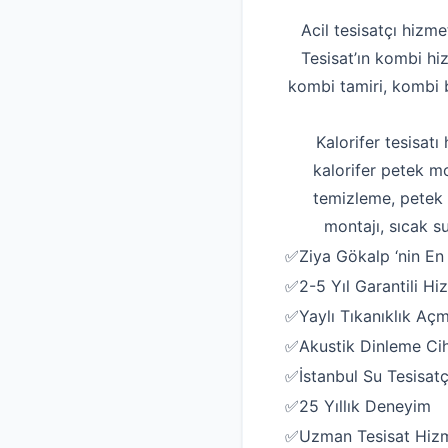
Acil tesisatçı hizme
Tesisat’ın kombi hi
kombi tamiri, kombi b
Kalorifer tesisatı
kalorifer petek mo
temizleme, petek t
montajı, sıcak su
✅Ziya Gökalp ‘nin En K
✅2-5 Yıl Garantili Hi
✅Yaylı Tıkanıklık Aç
✅Akustik Dinleme Ciha
✅İstanbul Su Tesisatç
✅25 Yıllık Deneyim
✅Uzman Tesisat Hizm