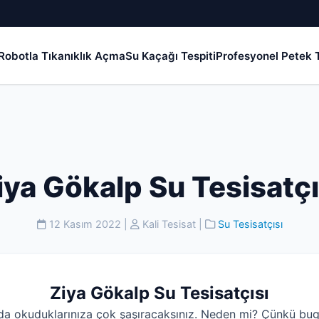
Robotla Tıkanıklık Açma
Su Kaçağı Tespiti
Profesyonel Petek T
iya Gökalp Su Tesisatçı
12 Kasım 2022
|
Kali Tesisat
|
Su Tesisatçısı
Ziya Gökalp Su Tesisatçısı
da okuduklarınıza çok şaşıracaksınız. Neden mi? Çünkü bug