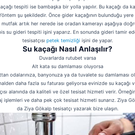
kaçağı tespiti ise bambaşka bir yolla yapılır. Bu kaçağı da 
. Yöntem şu şekildedir. Önce gider kaçağının bulunduğu yere 
a mutfak artık her nerede ise oradan kamerayı aşağıya doğru
s su gideri tespiti işini yaparız. En sonunda gideri tamir ed
tesisatçısı
petek temizliği
işini de yapar.
Su kaçağı Nasıl Anlaşılır?
Duvarlarda rutubet varsa
Alt kata su damlaması oluyorsa
ttan odalarınıza, banyonuza ya da tuvalete su damlaması o
alden daha fazla su faturası geliyorsa evinizde su kaçağı va
çısı alanında da kaliteli ve özel tesisat hizmeti verir. Örneği
 işlemleri ve daha pek çok tesisat hizmeti sunarız. Ziya Gö
da Ziya Gökalp tesisatçı yazarak bize ulaşın.