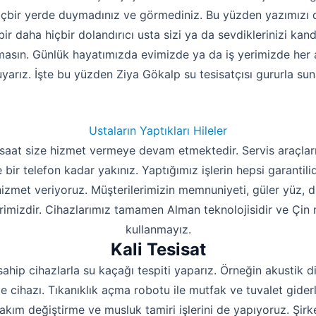
içbir yerde duymadınız ve görmediniz. Bu yüzden yazımızı 
bir daha hiçbir dolandırıcı usta sizi ya da sevdiklerinizi kan
masın. Günlük hayatımızda evimizde ya da iş yerimizde her an
yarız. İşte bu yüzden Ziya Gökalp su tesisatçısı gururla sun
Ustaların Yaptıkları Hileler
 saat size hizmet vermeye devam etmektedir. Servis araçları
e bir telefon kadar yakınız. Yaptığımız işlerin hepsi garantili
 hizmet veriyoruz. Müşterilerimizin memnuniyeti, güler yüz, 
rimizdir. Cihazlarımız tamamen Alman teknolojisidir ve Çin m
kullanmayız.
Kali Tesisat
sahip cihazlarla su kaçağı tespiti yaparız. Örneğin akustik d
 cihazı. Tıkanıklık açma robotu ile mutfak ve tuvalet giderle
takım değiştirme ve musluk tamiri işlerini de yapıyoruz. Şi