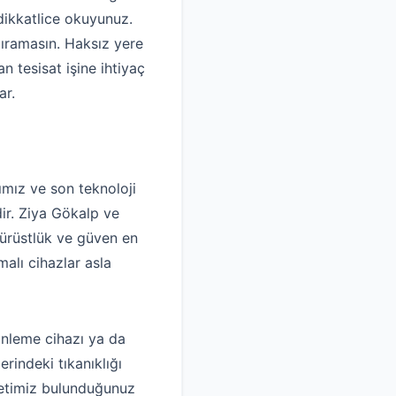
dikkatlice okuyunuz.
dıramasın. Haksız yere
 tesisat işine ihtiyaç
ar.
mız ve son teknoloji
dir. Ziya Gökalp ve
dürüstlük ve güven en
alı cihazlar asla
inleme cihazı ya da
rindeki tıkanıklığı
rketimiz bulunduğunuz