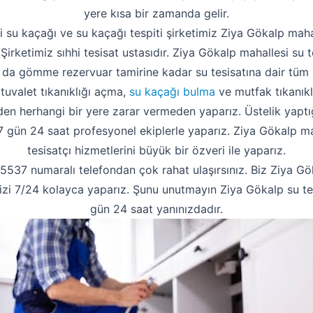
yere kısa bir zamanda gelir.
 su kaçağı ve su kaçağı tespiti şirketimiz Ziya Gökalp mah
. Şirketimiz sıhhi tesisat ustasıdır. Ziya Gökalp mahallesi su 
 da gömme rezervuar tamirine kadar su tesisatına dair tüm 
 tuvalet tıkanıklığı açma,
su kaçağı bulma
ve mutfak tıkanıklı
 herhangi bir yere zarar vermeden yaparız. Üstelik yaptığ
zi 7 gün 24 saat profesyonel ekiplerle yaparız. Ziya Gökalp ma
tesisatçı hizmetlerini büyük bir özveri ile yaparız.
37 numaralı telefondan çok rahat ulaşırsınız. Biz Ziya Gök
inizi 7/24 kolayca yaparız. Şunu unutmayın Ziya Gökalp su tes
gün 24 saat yanınızdadır.