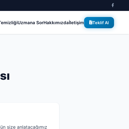
emizliği
Uzmana Sor
Hakkımızda
İletişim
Teklif Al
sı
ün size anlatacağımız