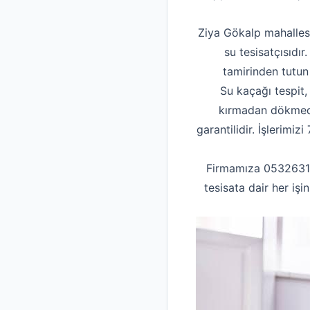
Ziya Gökalp mahallesi
su tesisatçısıdır
tamirinden tutun
Su kaçağı tespit,
kırmadan dökmeden
garantilidir. İşlerimi
Firmamıza 053263155
tesisata dair her iş