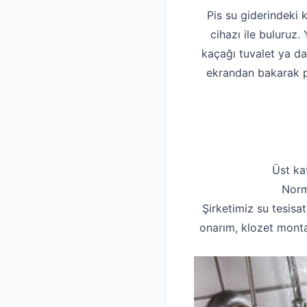
Pis su giderindeki 
cihazı ile buluruz
kaçağı tuvalet ya d
ekrandan bakarak pi
Üst ka
Norm
Şirketimiz su tesisat
onarım, klozet montaj