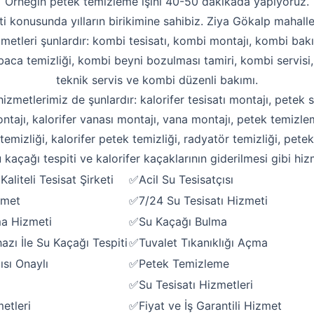
Örneğin petek temizleme işini 40-50 dakikada yapıyoruz.
ti konusunda yılların birikimine sahibiz. Ziya Gökalp mahalles
zmetleri şunlardır: kombi tesisatı, kombi montajı, kombi bakı
aca temizliği, kombi beyni bozulması tamiri, kombi servisi
teknik servis ve kombi düzenli bakımı.
 hizmetlerimiz de şunlardır: kalorifer tesisatı montajı, petek s
ntajı, kalorifer vanası montajı, vana montajı, petek temizle
emizliği, kalorifer petek temizliği, radyatör temizliği, pete
 kaçağı tespiti ve kalorifer kaçaklarının giderilmesi gibi hiz
aliteli Tesisat Şirketi
✅Acil Su Tesisatçısı
zmet
✅7/24 Su Tesisatı Hizmeti
Robotla Tıkanıklık Açma
ma Hizmeti
✅Su Kaçağı Bulma
Su Kaçağı Tespiti
zı İle Su Kaçağı Tespiti
✅Tuvalet Tıkanıklığı Açma
ısı Onaylı
✅Petek Temizleme
Profesyonel Petek Temizliği
✅Su Tesisatı Hizmetleri
Uzmana Sor
etleri
✅Fiyat ve İş Garantili Hizmet