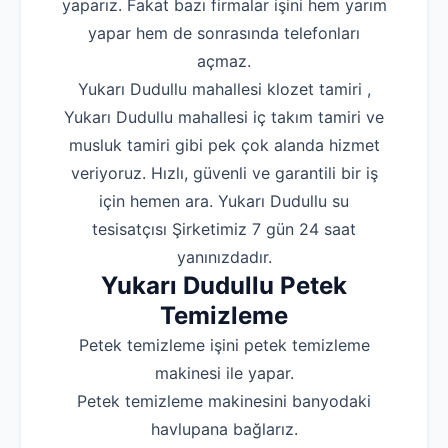
yaparız. Fakat bazı firmalar işini hem yarım
yapar hem de sonrasında telefonları
Robotla Tıkanıklı
açmaz.
Su Kaçağı Tespi
Yukarı Dudullu mahallesi klozet tamiri ,
Profesyonel Petek T
Yukarı Dudullu mahallesi iç takım tamiri ve
musluk tamiri gibi pek çok alanda hizmet
Uzmana Sor
veriyoruz. Hızlı, güvenli ve garantili bir iş
Hakkımızda
için hemen ara. Yukarı Dudullu su
İletişim
tesisatçısı Şirketimiz 7 gün 24 saat
yanınızdadır.
Yukarı Dudullu Petek
Temizleme
Petek temizleme işini petek temizleme
makinesi ile yapar.
Petek temizleme makinesini banyodaki
havlupana bağlarız.