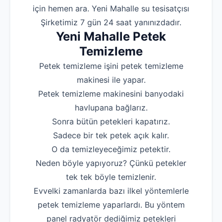
için hemen ara. Yeni Mahalle su tesisatçısı
Robotla Tıkanıklı
Şirketimiz 7 gün 24 saat yanınızdadır.
Yeni Mahalle Petek
Su Kaçağı Tespi
Temizleme
Profesyonel Petek T
Petek temizleme işini petek temizleme
Uzmana Sor
makinesi ile yapar.
Hakkımızda
Petek temizleme makinesini banyodaki
havlupana bağlarız.
İletişim
Sonra bütün petekleri kapatırız.
Sadece bir tek petek açık kalır.
O da temizleyeceğimiz petektir.
Neden böyle yapıyoruz? Çünkü petekler
tek tek böyle temizlenir.
Evvelki zamanlarda bazı ilkel yöntemlerle
petek temizleme yaparlardı. Bu yöntem
panel radyatör dediğimiz petekleri