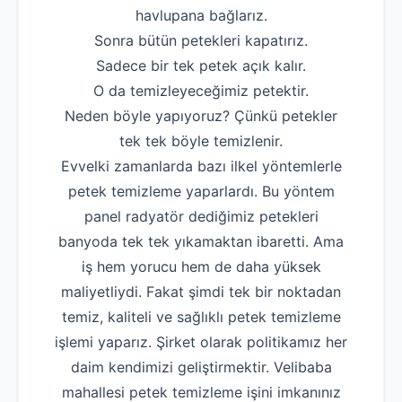
havlupana bağlarız.
Robotla Tıkanıklı
Sonra bütün petekleri kapatırız.
Su Kaçağı Tespi
Sadece bir tek petek açık kalır.
O da temizleyeceğimiz petektir.
Profesyonel Petek T
Neden böyle yapıyoruz? Çünkü petekler
Uzmana Sor
tek tek böyle temizlenir.
Evvelki zamanlarda bazı ilkel yöntemlerle
Hakkımızda
petek temizleme yaparlardı. Bu yöntem
İletişim
panel radyatör dediğimiz petekleri
banyoda tek tek yıkamaktan ibaretti. Ama
iş hem yorucu hem de daha yüksek
maliyetliydi. Fakat şimdi tek bir noktadan
temiz, kaliteli ve sağlıklı petek temizleme
işlemi yaparız. Şirket olarak politikamız her
daim kendimizi geliştirmektir. Velibaba
mahallesi petek temizleme işini imkanınız