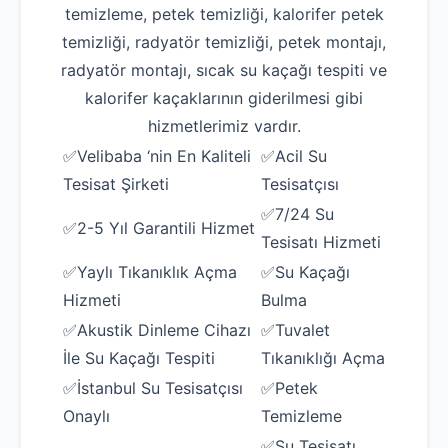
temizleme, petek temizliği, kalorifer petek
temizliği, radyatör temizliği, petek montajı,
radyatör montajı, sıcak su kaçağı tespiti ve
kalorifer kaçaklarının giderilmesi gibi
hizmetlerimiz vardır.
✅Velibaba ‘nin En Kaliteli
✅Acil Su
Tesisat Şirketi
Tesisatçısı
✅7/24 Su
✅2-5 Yıl Garantili Hizmet
Tesisatı Hizmeti
✅Yaylı Tıkanıklık Açma
✅Su Kaçağı
Hizmeti
Bulma
✅Akustik Dinleme Cihazı
✅Tuvalet
İle Su Kaçağı Tespiti
Tıkanıklığı Açma
✅İstanbul Su Tesisatçısı
✅Petek
Onaylı
Temizleme
✅Su Tesisatı