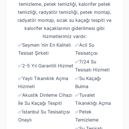
temizleme, petek temizliği, kalorifer petek
temizliği, radyatör temizliği, petek montajı,
radyatör montajı, sıcak su kaçağı tespiti ve
kalorifer kaçaklarının giderilmesi gibi
hizmetlerimiz vardır.
✅Seymen ‘nin En Kaliteli
✅Acil Su
Tesisat Şirketi
Tesisatçısı
✅7/24 Su
✅2-5 Yıl Garantili Hizmet
Tesisatı Hizmeti
✅Yaylı Tıkanıklık Açma
✅Su Kaçağı
Hizmeti
Bulma
✅Akustik Dinleme Cihazı
✅Tuvalet
İle Su Kaçağı Tespiti
Tıkanıklığı Açma
✅İstanbul Su Tesisatçısı
✅Petek
Onaylı
Temizleme
✅Su Tesisatı