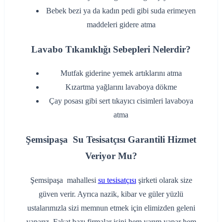
‌Bebek bezi ya da kadın pedi gibi suda erimeyen
maddeleri gidere atma
Lavabo Tıkanıklığı Sebepleri Nelerdir?
‌Mutfak giderine yemek artıklarını atma
‌Kızartma yağlarını lavaboya dökme
‌Çay posası gibi sert tıkayıcı cisimleri lavaboya
atma
Şemsipaşa Su Tesisatçısı Garantili Hizmet
Veriyor Mu?
Şemsipaşa mahallesi
su tesisatçısı
şirketi olarak size
güven verir. Ayrıca nazik, kibar ve güler yüzlü
ustalarımızla sizi memnun etmek için elimizden geleni
yaparız. Fakat bazı firmalar işini hem yarım yapar hem