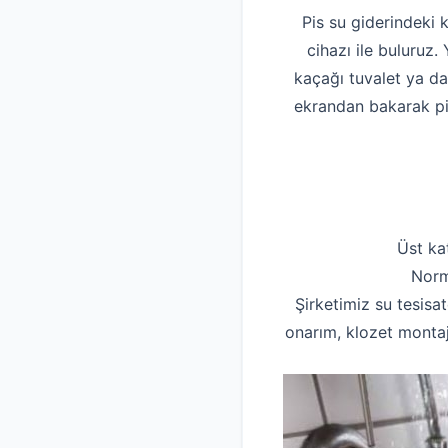
Pis su giderindeki 
cihazı ile buluruz
kaçağı tuvalet ya d
ekrandan bakarak pis
Üst ka
Norm
Şirketimiz su tesisat
onarım, klozet montaj