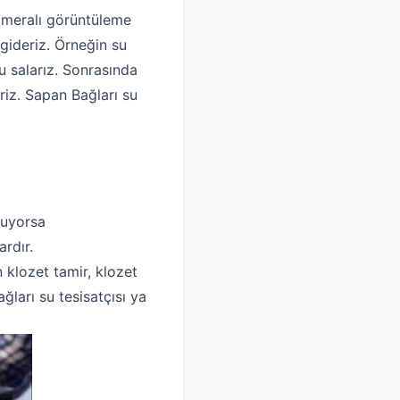
kameralı görüntüleme
gideriz. Örneğin su
 salarız. Sonrasında
riz. Sapan Bağları su
luyorsa
rdır.
n klozet tamir, klozet
ları su tesisatçısı ya