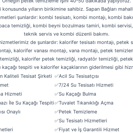
Örneğin petek temizleme işini 40-50 dakikada yapıyoruz.
i konusunda yılların birikimine sahibiz. Sapan Bağları mahalle
zmetleri şunlardır: kombi tesisatı, kombi montajı, kombi bakı
aca temizliği, kombi beyni bozulması tamiri, kombi servisi
teknik servis ve kombi düzenli bakımı.
 hizmetlerimiz de şunlardır: kalorifer tesisatı montajı, petek s
ntajı, kalorifer vanası montajı, vana montajı, petek temizle
emizliği, kalorifer petek temizliği, radyatör temizliği, pete
 kaçağı tespiti ve kalorifer kaçaklarının giderilmesi gibi hiz
 Kaliteli Tesisat Şirketi
✅Acil Su Tesisatçısı
zmet
✅7/24 Su Tesisatı Hizmeti
Robotla Tıkanıklık Açma
ma Hizmeti
✅Su Kaçağı Bulma
Su Kaçağı Tespiti
zı İle Su Kaçağı Tespiti
✅Tuvalet Tıkanıklığı Açma
ısı Onaylı
✅Petek Temizleme
Profesyonel Petek Temizliği
✅Su Tesisatı Hizmetleri
Uzmana Sor
etleri
✅Fiyat ve İş Garantili Hizmet