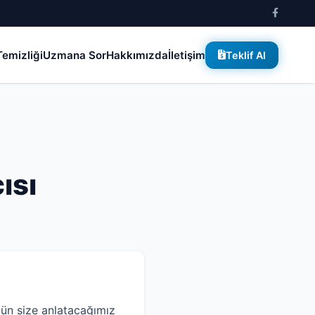
emizliği
Uzmana Sor
Hakkımızda
İletişim
Teklif Al
ısı
ün size anlatacağımız