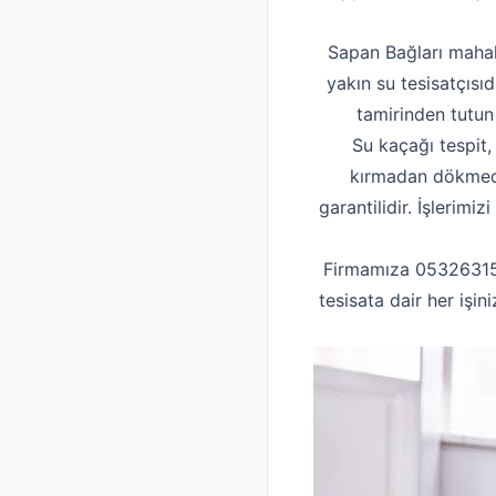
Sapan Bağları mahall
yakın su tesisatçısıd
tamirinden tutun
Su kaçağı tespit,
kırmadan dökmeden
garantilidir. İşlerimi
Firmamıza 0532631553
tesisata dair her işi