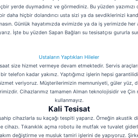
içbir yerde duymadınız ve görmediniz. Bu yüzden yazımızı 
bir daha hiçbir dolandırıcı usta sizi ya da sevdiklerinizi kan
masın. Günlük hayatımızda evimizde ya da iş yerimizde her an
arız. İşte bu yüzden Sapan Bağları su tesisatçısı gururla su
Ustaların Yaptıkları Hileler
 saat size hizmet vermeye devam etmektedir. Servis araçları
 bir telefon kadar yakınız. Yaptığımız işlerin hepsi garantilid
 hizmet veriyoruz. Müşterilerimizin memnuniyeti, güler yüz, 
rimizdir. Cihazlarımız tamamen Alman teknolojisidir ve Çin m
kullanmayız.
Kali Tesisat
sahip cihazlarla su kaçağı tespiti yaparız. Örneğin akustik d
 cihazı. Tıkanıklık açma robotu ile mutfak ve tuvalet giderle
takım değiştirme ve musluk tamiri işlerini de yapıyoruz. Şi