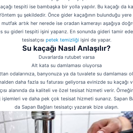
kaçağı tespiti ise bambaşka bir yolla yapılır. Bu kaçağı da 
. Yöntem şu şekildedir. Önce gider kaçağının bulunduğu yere 
a mutfak artık her nerede ise oradan kamerayı aşağıya doğru
 su gideri tespiti işini yaparız. En sonunda gideri tamir ede
tesisatçısı
petek temizliği
işini de yapar.
Su kaçağı Nasıl Anlaşılır?
Duvarlarda rutubet varsa
Alt kata su damlaması oluyorsa
ttan odalarınıza, banyonuza ya da tuvalete su damlaması o
alden daha fazla su faturası geliyorsa evinizde su kaçağı va
çısı alanında da kaliteli ve özel tesisat hizmeti verir. Örneği
 işlemleri ve daha pek çok tesisat hizmeti sunarız. Sapan Bağ
da Sapan Bağları tesisatçı yazarak bize ulaşın.