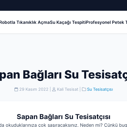
Robotla Tıkanıklık Açma
Su Kaçağı Tespiti
Profesyonel Petek T
pan Bağları Su Tesisatç
29 Kasım 2022
|
Kali Tesisat
|
Su Tesisatçısı
Sapan Bağları Su Tesisatçısı
da okuduklarınıza çok şaşıracaksınız. Neden mi? Çünkü bug