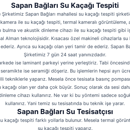
Hakkımızda
Sapan Bağları Su Kaçağı Tespiti
İletişim
 Şirketimiz Sapan Bağları mahallesi su kaçağı tespiti şirketi
kamera ile su kaçağı tespiti, termal kameralı görüntüleme, 
ı bulma ve akustik dinleme cihazı ile su kaçağı tespiti gibi iş
hal Alman teknolojisidir. Kısacası özel makineli cihazlarla su 
 ederiz. Ayrıca su kaçağı olan yeri tamir de ederiz. Sapan Bağ
Şirketimiz 7 gün 24 saat yanınızdadır.
rkede ise laminant parkeyi yerine yerleştiriz. Tabi öncesind
seramikte ise seramiği döşeriz. Bu işlemlerin hepsi ayrı ücre
lli tekniklerle yaparız. Mesela önce tesisata basınç pompas
 kaçağı olan yer daha çok büyür. Sonuç olarak da sesi daha i
dinleme cihazı kullanırız. Ne var ki bu yöntemi sadece soğu
kullanırız. Yani temiz su tesisatında bu teknik işe yarar.
Sapan Bağları Su Tesisatçısı
u kaçağı tespiti farklı yollarla bulunur. Mesela termal görün
su kaçağı tespiti yaparız.