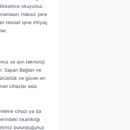
dikkatlice okuyunuz.
dıramasın. Haksız yere
 tesisat işine ihtiyaç
nar.
mız ve son teknoloji
ir. Sapan Bağları ve
dürüstlük ve güven en
alı cihazlar asla
inleme cihazı ya da
rindeki tıkanıklığı
rketimiz bulunduğunuz