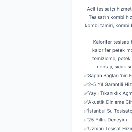
Acil tesisatçı hizmet
Tesisat’ın kombi hi
kombi tamiri, kombi b
Kalorifer tesisatı
kalorifer petek mo
temizleme, petek t
montajı, sıcak su
✅Sapan Bağları ‘nin En
✅2-5 Yıl Garantili Hi
✅Yaylı Tıkanıklık Aç
✅Akustik Dinleme Ciha
✅İstanbul Su Tesisatç
✅25 Yıllık Deneyim
✅Uzman Tesisat Hizm