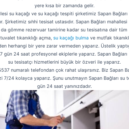
yere kısa bir zamanda gelir.
esi su kaçağı ve su kaçağı tespiti şirketimiz Sapan Bağlar
ır. Şirketimiz sıhhi tesisat ustasıdır. Sapan Bağları mahallesi
 da gömme rezervuar tamirine kadar su tesisatına dair tüm 
 tuvalet tıkanıklığı açma,
su kaçağı bulma
ve mutfak tıkanıklı
 herhangi bir yere zarar vermeden yaparız. Üstelik yaptığ
zi 7 gün 24 saat profesyonel ekiplerle yaparız. Sapan Bağları
su tesisatçı hizmetlerini büyük bir özveri ile yaparız.
7 numaralı telefondan çok rahat ulaşırsınız. Biz Sapan Bağ
nizi 7/24 kolayca yaparız. Şunu unutmayın Sapan Bağları su te
gün 24 saat yanınızdadır.