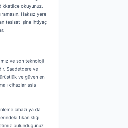
dikkatlice okuyunuz.
dıramasın. Haksız yere
 tesisat işine ihtiyaç
r.
mız ve son teknoloji
idir. Saadetdere ve
dürüstlük ve güven en
alı cihazlar asla
inleme cihazı ya da
rindeki tıkanıklığı
rketimiz bulunduğunuz