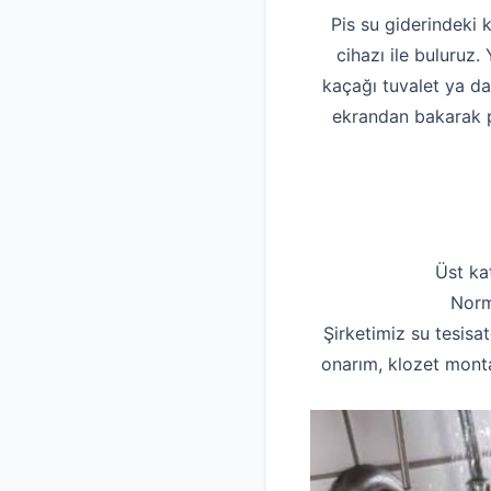
Pis su giderindeki 
cihazı ile buluruz
kaçağı tuvalet ya d
ekrandan bakarak pi
Üst ka
Norm
Şirketimiz su tesisat
onarım, klozet monta