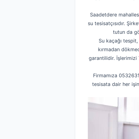
Saadetdere mahallesi
su tesisatçısıdır. Şir
tutun da g
Su kaçağı tespit,
kırmadan dökmeden
garantilidir. İşlerimi
Firmamıza 053263155
tesisata dair her iş