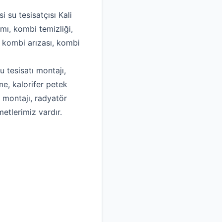
i su tesisatçısı Kali
mı, kombi temizliği,
, kombi arızası, kombi
u tesisatı montajı,
me, kalorifer petek
k montajı, radyatör
metlerimiz vardır.