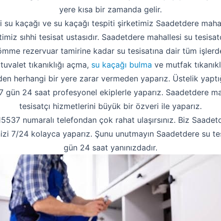
yere kısa bir zamanda gelir.
 su kaçağı ve su kaçağı tespiti şirketimiz Saadetdere maha
ketimiz sıhhi tesisat ustasıdır. Saadetdere mahallesi su tesisa
ömme rezervuar tamirine kadar su tesisatına dair tüm işlerd
 tuvalet tıkanıklığı açma,
su kaçağı bulma
ve mutfak tıkanıklı
 herhangi bir yere zarar vermeden yaparız. Üstelik yaptığ
zi 7 gün 24 saat profesyonel ekiplerle yaparız. Saadetdere ma
tesisatçı hizmetlerini büyük bir özveri ile yaparız.
37 numaralı telefondan çok rahat ulaşırsınız. Biz Saadetd
inizi 7/24 kolayca yaparız. Şunu unutmayın Saadetdere su tes
gün 24 saat yanınızdadır.