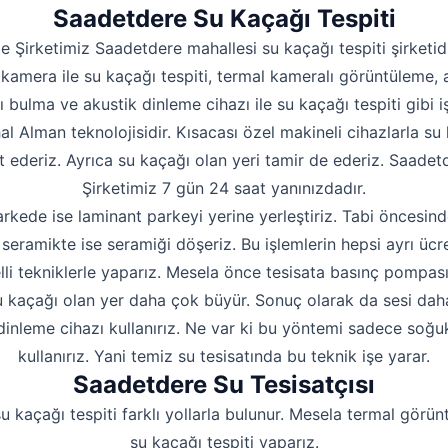
Hakkımızda
Saadetdere Su Kaçağı Tespiti
İletişim
e Şirketimiz Saadetdere mahallesi su kaçağı tespiti şirketid
kamera ile su kaçağı tespiti, termal kameralı görüntüleme, 
ı bulma ve akustik dinleme cihazı ile su kaçağı tespiti gibi iş
hal Alman teknolojisidir. Kısacası özel makineli cihazlarla su 
t ederiz. Ayrıca su kaçağı olan yeri tamir de ederiz. Saadetd
Şirketimiz 7 gün 24 saat yanınızdadır.
rkede ise laminant parkeyi yerine yerleştiriz. Tabi öncesind
seramikte ise seramiği döşeriz. Bu işlemlerin hepsi ayrı ücre
lli tekniklerle yaparız. Mesela önce tesisata basınç pompas
 kaçağı olan yer daha çok büyür. Sonuç olarak da sesi daha i
dinleme cihazı kullanırız. Ne var ki bu yöntemi sadece soğu
kullanırız. Yani temiz su tesisatında bu teknik işe yarar.
Saadetdere Su Tesisatçısı
u kaçağı tespiti farklı yollarla bulunur. Mesela termal görün
su kaçağı tespiti yaparız.