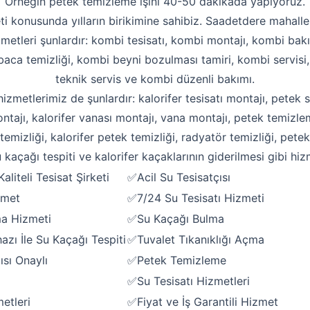
Örneğin petek temizleme işini 40-50 dakikada yapıyoruz.
ti konusunda yılların birikimine sahibiz. Saadetdere mahalles
zmetleri şunlardır: kombi tesisatı, kombi montajı, kombi bakı
aca temizliği, kombi beyni bozulması tamiri, kombi servisi
teknik servis ve kombi düzenli bakımı.
 hizmetlerimiz de şunlardır: kalorifer tesisatı montajı, petek s
ntajı, kalorifer vanası montajı, vana montajı, petek temizle
emizliği, kalorifer petek temizliği, radyatör temizliği, pete
 kaçağı tespiti ve kalorifer kaçaklarının giderilmesi gibi hiz
liteli Tesisat Şirketi
✅Acil Su Tesisatçısı
zmet
✅7/24 Su Tesisatı Hizmeti
Robotla Tıkanıklık Açma
ma Hizmeti
✅Su Kaçağı Bulma
Su Kaçağı Tespiti
zı İle Su Kaçağı Tespiti
✅Tuvalet Tıkanıklığı Açma
ısı Onaylı
✅Petek Temizleme
Profesyonel Petek Temizliği
✅Su Tesisatı Hizmetleri
Uzmana Sor
etleri
✅Fiyat ve İş Garantili Hizmet