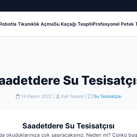
Robotla Tıkanıklık Açma
Su Kaçağı Tespiti
Profesyonel Petek T
aadetdere Su Tesisatçı
14 Kasım 2022
|
Kali Tesisat
|
Su Tesisatçısı
Saadetdere Su Tesisatçısı
da okuduklarınıza çok şaşıracaksınız. Neden mi? Çünkü bug