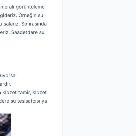
kameralı görüntüleme
gideriz. Örneğin su
 salarız. Sonrasında
deriz. Saadetdere su
luyorsa
rdır.
n klozet tamir, klozet
ere su tesisatçısı ya