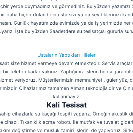
içbir yerde duymadınız ve görmediniz. Bu yüzden yazımızı 
bir daha hiçbir dolandırıcı usta sizi ya da sevdiklerinizi kan
masın. Günlük hayatımızda evimizde ya da iş yerimizde her an
uyarız. İşte bu yüzden Saadetdere su tesisatçısı gururla suna
Ustaların Yaptıkları Hileler
 saat size hizmet vermeye devam etmektedir. Servis araçları
e bir telefon kadar yakınız. Yaptığımız işlerin hepsi garantil
 hizmet veriyoruz. Müşterilerimizin memnuniyeti, güler yüz, 
rimizdir. Cihazlarımız tamamen Alman teknolojisidir ve Çin m
kullanmayız.
Kali Tesisat
sahip cihazlarla su kaçağı tespiti yaparız. Örneğin akustik d
 cihazı. Tıkanıklık açma robotu ile mutfak ve tuvalet giderle
takım değiştirme ve musluk tamiri işlerini de yapıyoruz. Şi