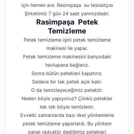
için hemen ara. Rasimpaşa su tesisatçısı
Robotla Tıkanıklı
Şirketimiz 7 gün 24 saat yanınızdadır.
Rasimpaşa Petek
Su Kaçağı Tespi
Temizleme
Profesyonel Petek T
Petek temizleme işini petek temizleme
Uzmana Sor
makinesi ile yapar.
Hakkımızda
Petek temizleme makinesini banyodaki
havlupana bağlarız.
İletişim
Sonra bütün petekleri kapatırız.
Sadece bir tek petek açık kalır.
O da temizleyeceğimiz petektir.
Neden böyle yapıyoruz? Çünkü petekler
tek tek böyle temizlenir.
Evvelki zamanlarda bazı ilkel yöntemlerle
petek temizleme yaparlardı. Bu yöntem
panel radyatör dediğimiz petekleri