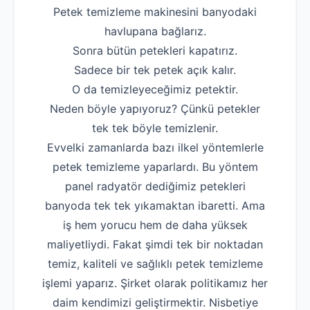
Petek temizleme makinesini banyodaki
Robotla Tıkanıklı
havlupana bağlarız.
Su Kaçağı Tespi
Sonra bütün petekleri kapatırız.
Sadece bir tek petek açık kalır.
Profesyonel Petek T
O da temizleyeceğimiz petektir.
Uzmana Sor
Neden böyle yapıyoruz? Çünkü petekler
tek tek böyle temizlenir.
Hakkımızda
Evvelki zamanlarda bazı ilkel yöntemlerle
İletişim
petek temizleme yaparlardı. Bu yöntem
panel radyatör dediğimiz petekleri
banyoda tek tek yıkamaktan ibaretti. Ama
iş hem yorucu hem de daha yüksek
maliyetliydi. Fakat şimdi tek bir noktadan
temiz, kaliteli ve sağlıklı petek temizleme
işlemi yaparız. Şirket olarak politikamız her
daim kendimizi geliştirmektir. Nisbetiye