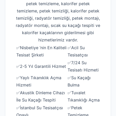
petek temizleme, kalorifer petek
temizleme, petek temizliği, kalorifer petek
temizliği, radyatör temizliği, petek montajı,
radyatör montajı, sıcak su kaçağı tespiti ve
kalorifer kaçaklarının giderilmesi gibi
hizmetlerimiz vardır.
✅Nisbetiye ‘nin En Kaliteli
✅Acil Su
Tesisat Şirketi
Tesisatçısı
✅7/24 Su
✅2-5 Yıl Garantili Hizmet
Tesisatı Hizmeti
✅Yaylı Tıkanıklık Açma
✅Su Kaçağı
Hizmeti
Bulma
✅Akustik Dinleme Cihazı
✅Tuvalet
İle Su Kaçağı Tespiti
Tıkanıklığı Açma
✅İstanbul Su Tesisatçısı
✅Petek
Onaylı
Temizleme