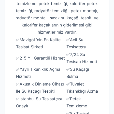
temizleme, petek temizliği, kalorifer petek
temizliği, radyatör temizliği, petek montajı,
radyatör montajı, sıcak su kaçağı tespiti ve
kalorifer kaçaklarının giderilmesi gibi
hizmetlerimiz vardır.
✅Mavigöl ‘nin En Kaliteli
✅Acil Su
Tesisat Şirketi
Tesisatçısı
✅7/24 Su
✅2-5 Yıl Garantili Hizmet
Tesisatı Hizmeti
✅Yaylı Tıkanıklık Açma
✅Su Kaçağı
Hizmeti
Bulma
✅Akustik Dinleme Cihazı
✅Tuvalet
İle Su Kaçağı Tespiti
Tıkanıklığı Açma
✅İstanbul Su Tesisatçısı
✅Petek
Onaylı
Temizleme
✅Su Tesisatı