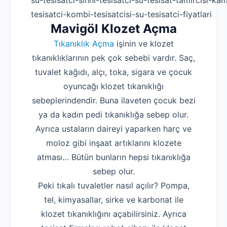
su-tesisatci-sihhi-tesisatci-su-tesisat-tamircisi-kam
tesisatci-kombi-tesisatcisi-su-tesisatci-fiyatlari
Mavigöl Klozet Açma
Tıkanıklık Açma
işinin ve klozet
tıkanıklıklarının pek çok sebebi vardır. Saç,
tuvalet kağıdı, alçı, toka, sigara ve çocuk
oyuncağı klozet tıkanıklığı
sebeplerindendir. Buna ilaveten çocuk bezi
ya da kadın pedi tıkanıklığa sebep olur.
Ayrıca ustaların daireyi yaparken harç ve
moloz gibi inşaat artıklarını klozete
atması… Bütün bunların hepsi tıkanıklığa
sebep olur.
Peki tıkalı tuvaletler nasıl açılır? Pompa,
tel, kimyasallar, sirke ve karbonat ile
klozet tıkanıklığını açabilirsiniz. Ayrıca