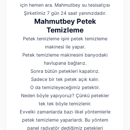
için hemen ara. Mahmutbey su tesisatçısı
Robotla Tıkanıklı
Şirketimiz 7 gün 24 saat yanınızdadır.
Mahmutbey Petek
Su Kaçağı Tespi
Temizleme
Profesyonel Petek T
Petek temizleme işini petek temizleme
Uzmana Sor
makinesi ile yapar.
Hakkımızda
Petek temizleme makinesini banyodaki
havlupana bağlarız.
İletişim
Sonra bütün petekleri kapatırız.
Sadece bir tek petek açık kalır.
O da temizleyeceğimiz petektir.
Neden böyle yapıyoruz? Çünkü petekler
tek tek böyle temizlenir.
Evvelki zamanlarda bazı ilkel yöntemlerle
petek temizleme yaparlardı. Bu yöntem
panel radyatör dediğimiz petekleri