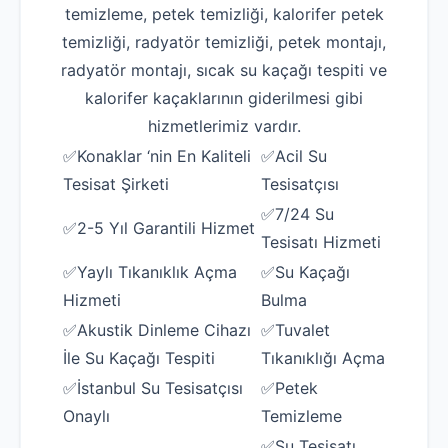
temizleme, petek temizliği, kalorifer petek
temizliği, radyatör temizliği, petek montajı,
radyatör montajı, sıcak su kaçağı tespiti ve
kalorifer kaçaklarının giderilmesi gibi
hizmetlerimiz vardır.
✅Konaklar ‘nin En Kaliteli
✅Acil Su
Tesisat Şirketi
Tesisatçısı
✅7/24 Su
✅2-5 Yıl Garantili Hizmet
Tesisatı Hizmeti
✅Yaylı Tıkanıklık Açma
✅Su Kaçağı
Hizmeti
Bulma
✅Akustik Dinleme Cihazı
✅Tuvalet
İle Su Kaçağı Tespiti
Tıkanıklığı Açma
✅İstanbul Su Tesisatçısı
✅Petek
Onaylı
Temizleme
✅Su Tesisatı