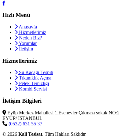
Hızlı Menü
Anasayfa
Hizmetlerimiz
Neden Biz?
Yorumlar
İletişim
Hizmetlerimiz
Su Kaçağı Tespiti
Tıkanıklık Açma
Petek Temizliği
Kombi Servisi
İletişim Bilgileri
Eyüp Merkez Mahallesi 1.Esenevler Çıkmazı sokak NO:2
EYÜP/ İSTANBUL
(0532) 631 55 37
© 2026
Kali Tesisat
. Tüm Hakları Saklıdır.