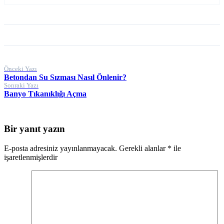
Yazı
Önceki Yazı
Betondan Su Sızması Nasıl Önlenir?
gezinmesi
Sonraki Yazı
Banyo Tıkanıklığı Açma
Bir yanıt yazın
E-posta adresiniz yayınlanmayacak.
Gerekli alanlar
*
ile
işaretlenmişlerdir