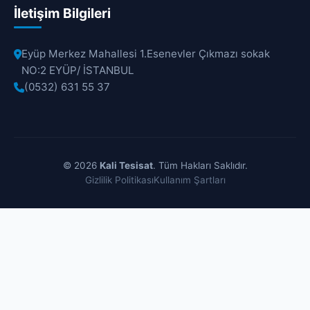
İletişim Bilgileri
Eyüp Merkez Mahallesi 1.Esenevler Çıkmazı sokak
NO:2 EYÜP/ İSTANBUL
(0532) 631 55 37
© 2026
Kali Tesisat
. Tüm Hakları Saklıdır.
Gizlilik Politikası
Kullanım Şartları