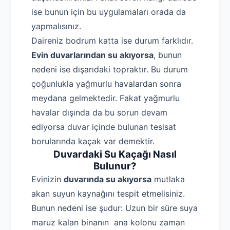
ise bunun için bu uygulamaları orada da
yapmalısınız.
Daireniz bodrum katta ise durum farklıdır.
E
vin duvarlarından su akıyorsa
, bunun
nedeni ise dışarıdaki topraktır. Bu durum
çoğunlukla yağmurlu havalardan sonra
meydana gelmektedir. Fakat yağmurlu
Robotla Tıkanıklık Açma
havalar dışında da bu sorun devam
Su Kaçağı Tespiti
ediyorsa duvar içinde bulunan tesisat
Profesyonel Petek Temizliği
borularında kaçak var demektir.
Duvardaki Su Kaçağı Nasıl
Uzmana Sor
Bulunur?
Hakkımızda
Evinizin
duvarında su akıyorsa
mutlaka
akan suyun kaynağını tespit etmelisiniz.
İletişim
Bunun nedeni ise şudur: Uzun bir süre suya
maruz kalan binanın ana kolonu zaman