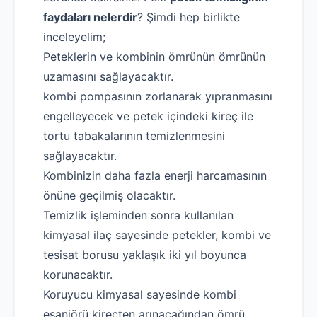
faydaları nelerdir
? Şimdi hep birlikte
inceleyelim;
Peteklerin ve kombinin ömrünün ömrünün
uzamasını sağlayacaktır.
kombi pompasının zorlanarak yıpranmasını
engelleyecek ve petek içindeki kireç ile
tortu tabakalarının temizlenmesini
sağlayacaktır.
Robotla Tıkanıklık Açma
Kombinizin daha fazla enerji harcamasının
Su Kaçağı Tespiti
önüne geçilmiş olacaktır.
Temizlik işleminden sonra kullanılan
Profesyonel Petek Temizliği
kimyasal ilaç sayesinde petekler, kombi ve
Uzmana Sor
tesisat borusu yaklaşık iki yıl boyunca
Hakkımızda
korunacaktır.
Koruyucu kimyasal sayesinde kombi
İletişim
eşanjörü kireçten arınacağından ömrü