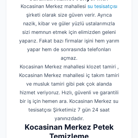
Kocasinan Merkez mahallesi
su tesisatçısı
Robotla Tıkanıklı
şirketi olarak size güven verir. Ayrıca
Su Kaçağı Tespi
nazik, kibar ve güler yüzlü ustalarımızla
sizi memnun etmek için elimizden geleni
Profesyonel Petek T
yaparız. Fakat bazı firmalar işini hem yarım
Uzmana Sor
yapar hem de sonrasında telefonları
Hakkımızda
açmaz.
Kocasinan Merkez mahallesi klozet tamiri ,
İletişim
Kocasinan Merkez mahallesi iç takım tamiri
ve musluk tamiri gibi pek çok alanda
hizmet veriyoruz. Hızlı, güvenli ve garantili
bir iş için hemen ara. Kocasinan Merkez su
tesisatçısı Şirketimiz 7 gün 24 saat
yanınızdadır.
Kocasinan Merkez Petek
Temizleme