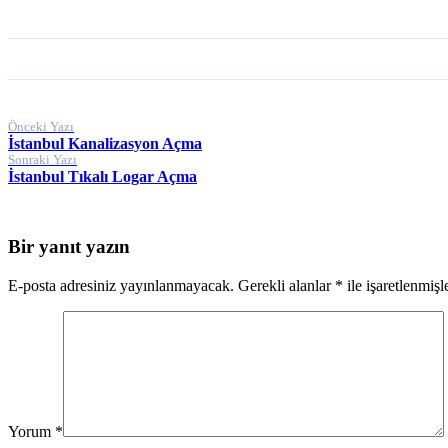
Yazı
Önceki Yazı
İstanbul Kanalizasyon Açma
gezinmesi
Sonraki Yazı
İstanbul Tıkalı Logar Açma
Bir yanıt yazın
E-posta adresiniz yayınlanmayacak.
Gerekli alanlar
*
ile işaretlenmişl
Yorum
*