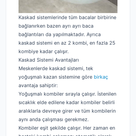
Su Kaçağı Tespiti
Profesyonel Petek Temizliği
Kaskad sistemlerinde tüm bacalar birbirine
bağlanırken bazen ayrı ayrı baca
Uzmana Sor
bağlantıları da yapılmaktadır. Ayrıca
Hakkımızda
kaskad sistemi en az 2 kombi, en fazla 25
İletişim
kombiye kadar çalışır.
Kaskad Sistemi Avantajları
Meskenlerde kaskad sistemi, tek
yoğuşmalı kazan sistemine göre
birkaç
avantaja sahiptir:
Yoğuşmalı kombiler sırayla çalışır. İstenilen
sıcaklık elde edilene kadar kombiler belirli
aralıklarla devreye girer ve tüm kombilerin
aynı anda çalışması gerekmez.
Kombiler eşit şekilde çalışır. Her zaman en