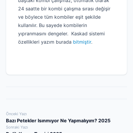
baştaki kombi çalışmaz; otomatik olarak
24 saatte bir kombi çalışma sırası değişir
ve böylece tüm kombiler eşit şekilde
kullanılır. Bu sayede kombilerin
yıpranmasını dengeler. Kaskad sistemi
özellikleri yazım burada
bitmiştir
.
Yazı
Önceki Yazı
Bazı Petekler Isınmıyor Ne Yapmalıyım? 2025
gezinmesi
Sonraki Yazı