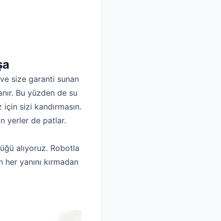
şa
 ve size garanti sunan
anır. Bu yüzden de su
z için sizi kandırmasın.
 yerler de patlar.
üğü alıyoruz. Robotla
in her yanını kırmadan