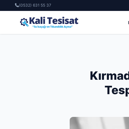
(0532) 631 55 37
Kırmad
Tesp