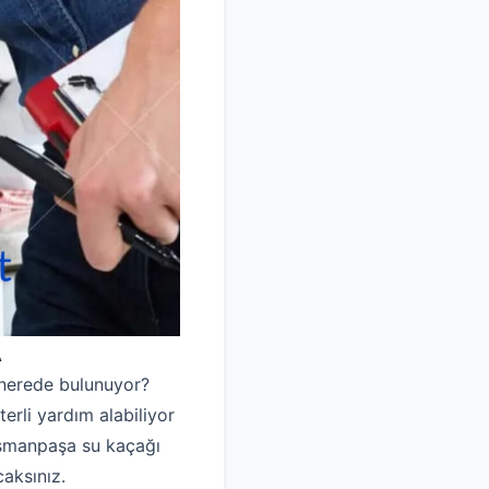
A
 nerede bulunuyor?
erli yardım alabiliyor
iosmanpaşa su kaçağı
caksınız.