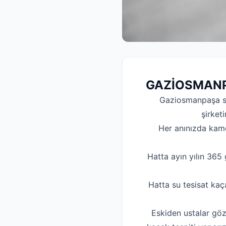
GAZİOSMANPA
Gaziosmanpaşa su 
şirketi
Her anınızda kamer
Hatta ayın yılın 365
Hatta su tesisat ka
Eskiden ustalar gö