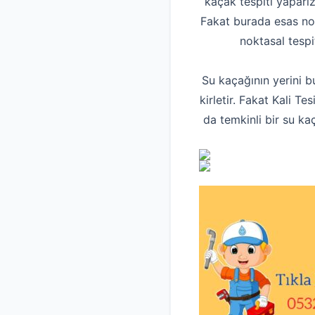
kaçak tespiti yaparız
Fakat burada esas no
noktasal tespi
Su kaçağının yerini b
kirletir. Fakat Kali T
da temkinli bir su ka