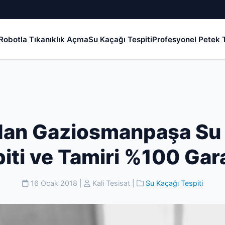
Robotla Tıkanıklık Açma
Su Kaçağı Tespiti
Profesyonel Petek T
an Gaziosmanpaşa Su
iti ve Tamiri %100 Gara
16 Ocak 2018
|
Kali Tesisat
|
Su Kaçağı Tespiti