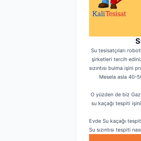
S
Su tesisatçıları robo
şirketleri tercih ed
sızıntısı bulma işini p
Mesela asla 40-50
O yüzden de biz Gazi
su kaçağı tespiti işi
Evde Su kaçağı tespit
Su sızıntısı tespiti nası