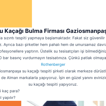
u Kaçağı Bulma Firması Gaziosmanpa
tla sızıntı tespiti yapmaya başlamaktadır. Fakat siz güvenilir
iniz. Ayrıca bazı şirketler hem pahalı hem de umursamaz davr
rofesyonellere yaptırın. Üstelik su tesisatçıları işi bilmediğini
 bar basınç vurdurmayın tesisatınıza. Çünkü patlak olmayan
Rothenberger
osmanpaşa su kaçağı tespiti şirketi olarak merkeze dürüstl
Robotla Tıkanıklık Açma
ni de Alman markalarla yapıyoruz. İşin en güzel yanını eviniz
Su Kaçağı Tespiti
su kaçağı tespiti yapıyoruz.
Profesyonel Petek Temizliği
i kaç para?
l yapılır?
Uzmana Sor