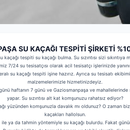
ŞA SU KAÇAĞI TESPİTİ ŞİRKETİ %1
kaçağı tespiti su kaçağı bulma. Su sızıntısı sizi sıkıntıya 
miz 7/24 su tesisatçısı olarak acil tesisatçı işlerinizde yanın
alı su kaçağı tespiti işine hazırız. Ayrıca su tesisatı ekibimiz
malzemelerimizle hizmetinizdeyiz.
 günü haftanın 7 günü ve Gaziosmanpaşa ve mahallelerinde su
yapar. Su sızıntısı alt kat komşunuzu rahatsız ediyor?
çağı yüzünden komşunuzla davalık mı oldunuz? O zaman bizi 
kaçakları hallolsun.
z ile ya da tahmin yöntemiyle su kaçağı bulurdu. Fakat gün