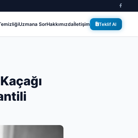
emizliği
Uzmana Sor
Hakkımızda
İletişim
Teklif Al
 Kaçağı
ntili