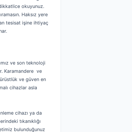
dikkatlice okuyunuz.
dıramasın. Haksız yere
 tesisat işine ihtiyaç
nar.
mız ve son teknoloji
idir. Karamandere ve
dürüstlük ve güven en
alı cihazlar asla
inleme cihazı ya da
rindeki tıkanıklığı
rketimiz bulunduğunuz