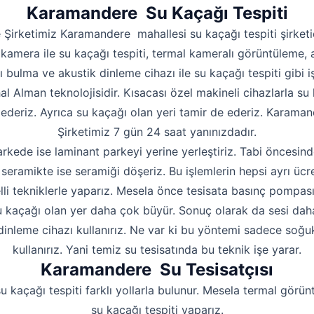
Hakkımızda
Karamandere Su Kaçağı Tespiti
İletişim
 Şirketimiz Karamandere mahallesi su kaçağı tespiti şirketi
kamera ile su kaçağı tespiti, termal kameralı görüntüleme, 
ı bulma ve akustik dinleme cihazı ile su kaçağı tespiti gibi iş
hal Alman teknolojisidir. Kısacası özel makineli cihazlarla su 
 ederiz. Ayrıca su kaçağı olan yeri tamir de ederiz. Karaman
Şirketimiz 7 gün 24 saat yanınızdadır.
rkede ise laminant parkeyi yerine yerleştiriz. Tabi öncesind
seramikte ise seramiği döşeriz. Bu işlemlerin hepsi ayrı ücre
lli tekniklerle yaparız. Mesela önce tesisata basınç pompas
 kaçağı olan yer daha çok büyür. Sonuç olarak da sesi daha i
dinleme cihazı kullanırız. Ne var ki bu yöntemi sadece soğu
kullanırız. Yani temiz su tesisatında bu teknik işe yarar.
Karamandere Su Tesisatçısı
u kaçağı tespiti farklı yollarla bulunur. Mesela termal görün
su kaçağı tespiti yaparız.