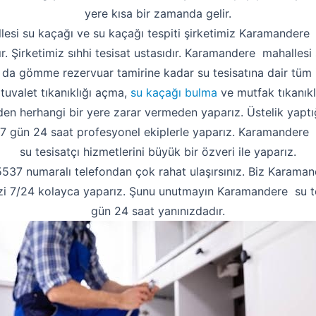
yere kısa bir zamanda gelir.
si su kaçağı ve su kaçağı tespiti şirketimiz Karamandere
ır. Şirketimiz sıhhi tesisat ustasıdır. Karamandere mahallesi
 da gömme rezervuar tamirine kadar su tesisatına dair tüm 
 tuvalet tıkanıklığı açma,
su kaçağı bulma
ve mutfak tıkanıklı
 herhangi bir yere zarar vermeden yaparız. Üstelik yaptığ
izi 7 gün 24 saat profesyonel ekiplerle yaparız. Karamandere 
su tesisatçı hizmetlerini büyük bir özveri ile yaparız.
37 numaralı telefondan çok rahat ulaşırsınız. Biz Karamand
nizi 7/24 kolayca yaparız. Şunu unutmayın Karamandere su te
gün 24 saat yanınızdadır.