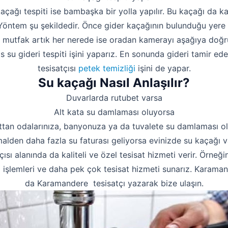
kaçağı tespiti ise bambaşka bir yolla yapılır. Bu kaçağı da 
. Yöntem şu şekildedir. Önce gider kaçağının bulunduğu yere 
a mutfak artık her nerede ise oradan kamerayı aşağıya doğru
 su gideri tespiti işini yaparız. En sonunda gideri tamir e
tesisatçısı
petek temizliği
işini de yapar.
Su kaçağı Nasıl Anlaşılır?
Duvarlarda rutubet varsa
Alt kata su damlaması oluyorsa
ttan odalarınıza, banyonuza ya da tuvalete su damlaması o
alden daha fazla su faturası geliyorsa evinizde su kaçağı va
çısı alanında da kaliteli ve özel tesisat hizmeti verir. Örneği
 işlemleri ve daha pek çok tesisat hizmeti sunarız. Karaman
da Karamandere tesisatçı yazarak bize ulaşın.