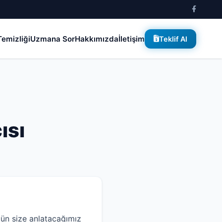
emizliği
Uzmana Sor
Hakkımızda
İletişim
Teklif Al
ısı
ün size anlatacağımız