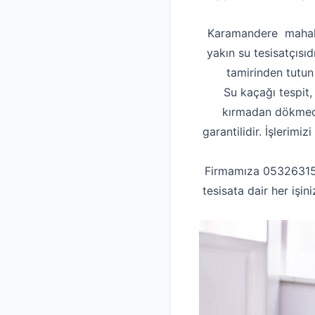
Karamandere mahalle
yakın su tesisatçısıd
tamirinden tutun
Su kaçağı tespit,
kırmadan dökmeden
garantilidir. İşlerim
Firmamıza 053263155
tesisata dair her işi