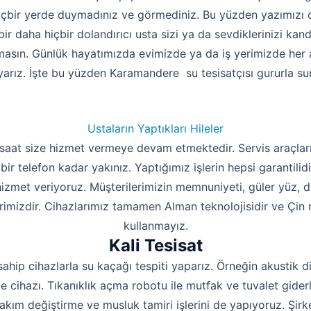
içbir yerde duymadınız ve görmediniz. Bu yüzden yazımızı 
bir daha hiçbir dolandırıcı usta sizi ya da sevdiklerinizi kan
masın. Günlük hayatımızda evimizde ya da iş yerimizde her an
arız. İşte bu yüzden Karamandere su tesisatçısı gururla su
Ustaların Yaptıkları Hileler
 saat size hizmet vermeye devam etmektedir. Servis araçları
 bir telefon kadar yakınız. Yaptığımız işlerin hepsi garantil
 hizmet veriyoruz. Müşterilerimizin memnuniyeti, güler yüz, 
rimizdir. Cihazlarımız tamamen Alman teknolojisidir ve Çin m
kullanmayız.
Kali Tesisat
sahip cihazlarla su kaçağı tespiti yaparız. Örneğin akustik d
 cihazı. Tıkanıklık açma robotu ile mutfak ve tuvalet giderle
takım değiştirme ve musluk tamiri işlerini de yapıyoruz. Şi