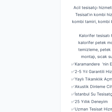
Acil tesisatçı hizme
Tesisat’ın kombi hi
kombi tamiri, kombi b
Kalorifer tesisatı
kalorifer petek mo
temizleme, petek t
montajı, sıcak su
✅Karamandere ‘nin En 
✅2-5 Yıl Garantili Hi
✅Yaylı Tıkanıklık Aç
✅Akustik Dinleme Ciha
✅İstanbul Su Tesisatç
✅25 Yıllık Deneyim
✅Uzman Tesisat Hizm