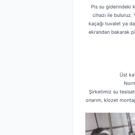
Pis su giderindeki 
cihazı ile buluruz
kaçağı tuvalet ya d
ekrandan bakarak pis
Üst ka
Norm
Şirketimiz su tesisat
onarım, klozet montaj