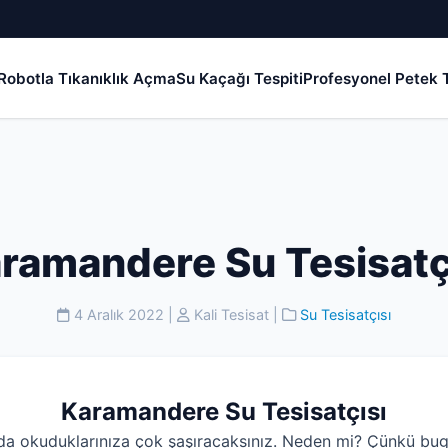
Robotla Tıkanıklık Açma
Su Kaçağı Tespiti
Profesyonel Petek T
ramandere Su Tesisatç
4 Aralık 2022
|
Kali Tesisat
|
Su Tesisatçısı
Karamandere Su Tesisatçısı
da okuduklarınıza çok şaşıracaksınız. Neden mi? Çünkü bug