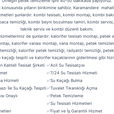
Örneğin petek temizleme işini 40-50 dakikada yapıyoruz.
ti konusunda yılların birikimine sahibiz. Karamandere mahalles
zmetleri şunlardır: kombi tesisatı, kombi montajı, kombi bakı
aca temizliği, kombi beyni bozulması tamiri, kombi servisi
teknik servis ve kombi düzenli bakımı.
 hizmetlerimiz de şunlardır: kalorifer tesisatı montajı, petek s
ntajı, kalorifer vanası montajı, vana montajı, petek temizle
emizliği, kalorifer petek temizliği, radyatör temizliği, pete
 kaçağı tespiti ve kalorifer kaçaklarının giderilmesi gibi hiz
Kaliteli Tesisat Şirketi
✅Acil Su Tesisatçısı
zmet
✅7/24 Su Tesisatı Hizmeti
Robotla Tıkanıklık Açma
ma Hizmeti
✅Su Kaçağı Bulma
Su Kaçağı Tespiti
zı İle Su Kaçağı Tespiti
✅Tuvalet Tıkanıklığı Açma
ısı Onaylı
✅Petek Temizleme
Profesyonel Petek Temizliği
✅Su Tesisatı Hizmetleri
Uzmana Sor
etleri
✅Fiyat ve İş Garantili Hizmet