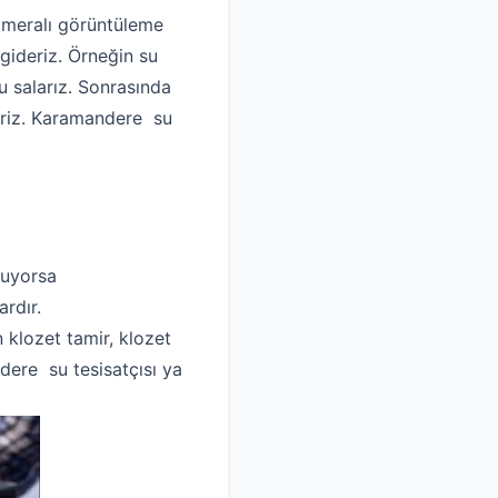
kameralı görüntüleme
gideriz. Örneğin su
 salarız. Sonrasında
deriz. Karamandere su
luyorsa
rdır.
n klozet tamir, klozet
dere su tesisatçısı ya