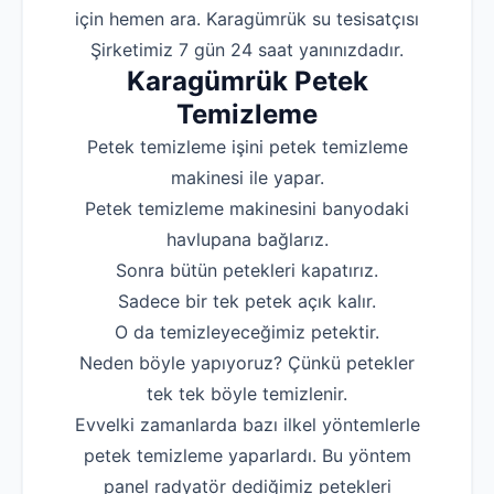
için hemen ara. Karagümrük su tesisatçısı
Robotla Tıkanıklı
Şirketimiz 7 gün 24 saat yanınızdadır.
Karagümrük Petek
Su Kaçağı Tespi
Temizleme
Profesyonel Petek T
Petek temizleme işini petek temizleme
Uzmana Sor
makinesi ile yapar.
Hakkımızda
Petek temizleme makinesini banyodaki
havlupana bağlarız.
İletişim
Sonra bütün petekleri kapatırız.
Sadece bir tek petek açık kalır.
O da temizleyeceğimiz petektir.
Neden böyle yapıyoruz? Çünkü petekler
tek tek böyle temizlenir.
Evvelki zamanlarda bazı ilkel yöntemlerle
petek temizleme yaparlardı. Bu yöntem
panel radyatör dediğimiz petekleri