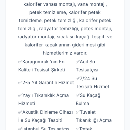
kalorifer vanası montajı, vana montajı,
petek temizleme, kalorifer petek
temizleme, petek temizliği, kalorifer petek
temizliği, radyatör temizliği, petek montajı,
radyatör montajı, sıcak su kaçağı tespiti ve
kalorifer kaçaklarının giderilmesi gibi
hizmetlerimiz vardır.
✅Karagümrük ‘nin En
✅Acil Su
Kaliteli Tesisat Şirketi
Tesisatçısı
✅7/24 Su
✅2-5 Yıl Garantili Hizmet
Tesisatı Hizmeti
✅Yaylı Tıkanıklık Açma
✅Su Kaçağı
Hizmeti
Bulma
✅Akustik Dinleme Cihazı
✅Tuvalet
İle Su Kaçağı Tespiti
Tıkanıklığı Açma
✅İstanbul Su Tesisatçısı
✅Petek