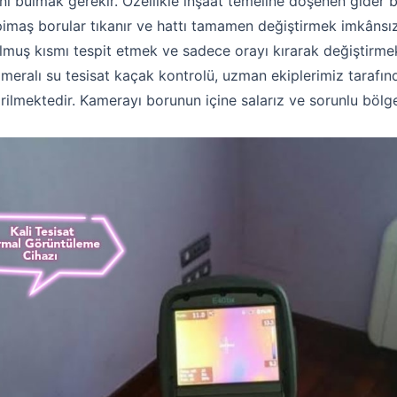
ni bulmak gerekir. Özellikle inşaat temeline döşenen gider 
Hakkımızda
maş borular tıkanır ve hattı tamamen değiştirmek imkânsız h
İletişim
muş kısmı tespit etmek ve sadece orayı kırarak değiştirme
Kameralı su tesisat kaçak kontrolü, uzman ekiplerimiz tarafın
irilmektedir. Kamerayı borunun içine salarız ve sorunlu bölg