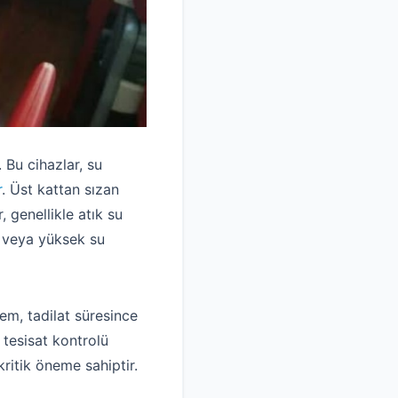
 Bu cihazlar, su
r
. Üst kattan sızan
 genellikle atık su
i veya yüksek su
tem, tadilat süresince
 tesisat kontrolü
ritik öneme sahiptir.