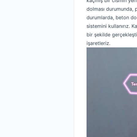
kaçmış bir cismin yeri
dolması durumunda, pi
durumlarda, beton dol
sistemini kullanırız. 
bir şekilde gerçekleşt
işaretleriz.