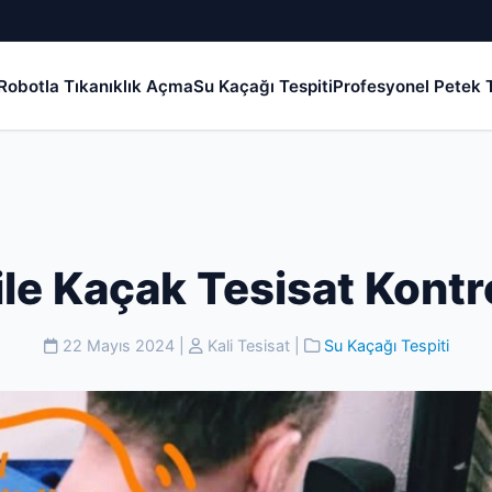
Robotla Tıkanıklık Açma
Su Kaçağı Tespiti
Profesyonel Petek T
le Kaçak Tesisat Kont
22 Mayıs 2024
|
Kali Tesisat
|
Su Kaçağı Tespiti