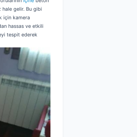
borularının
içine
beton
ale gelir. Bu gibi
k için kamera
dan hassas ve etkili
eyi tespit ederek