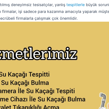
tılmış deneyimsiz tesisatçılar, yanlış
tespitlerle
büyük sorunla
 firmalar, işi sadece para kazanma amacıyla yaparak müşteril
tecrübeli firmalarla çalışmak çok önemlidir.