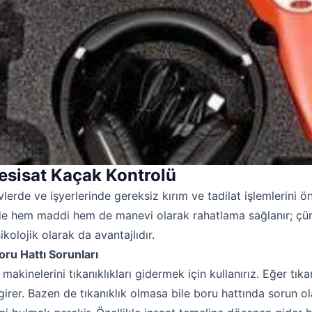
esisat Kaçak Kontrolü
erde ve işyerlerinde gereksiz kırım ve tadilat işlemlerini ön
Robotla Tıkanıklık Açma
de hem maddi hem de manevi olarak rahatlama sağlanır; çün
olojik olarak da avantajlıdır.
Su Kaçağı Tespiti
oru Hattı Sorunları
Profesyonel Petek Temizliği
makinelerini tıkanıklıkları gidermek için kullanırız. Eğer tık
Uzmana Sor
girer. Bazen de tıkanıklık olmasa bile boru hattında sorun o