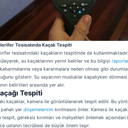
orifer Tesisatında Kaçak Tespiti
rifer tesisatındaki kaçakların tespitinde de kullanılmaktadır.
tüleyerek, su kaçaklarının yerini belirler ve bu bilgiyi
raporla
 kabarmalarına veya kararmalara neden olması gibi durumlar,
duğunu gösterir. Su sayacının musluklar kapalıyken dönmes
nın belirtileri arasında yer alır.
açağı Tespiti
aki kaçaklar, kamera ile görüntülenerek tespit edilir. Bu yön
 pahalı yer
döşemelerinin
kırılmasını önler. Kamera ile kaçak
tespit, gereksiz kırımları ve maliyetleri önlemek açısından k
e ustanın tecrübesi de büyük önem taşır.