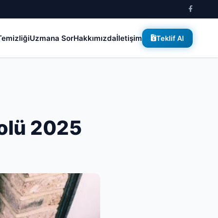
emizliği
Uzmana Sor
Hakkımızda
İletişim
Teklif Al
rolü 2025