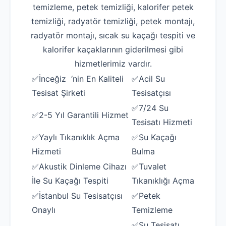
temizleme, petek temizliği, kalorifer petek
temizliği, radyatör temizliği, petek montajı,
radyatör montajı, sıcak su kaçağı tespiti ve
kalorifer kaçaklarının giderilmesi gibi
hizmetlerimiz vardır.
✅İnceğiz ‘nin En Kaliteli
✅Acil Su
Tesisat Şirketi
Tesisatçısı
✅7/24 Su
✅2-5 Yıl Garantili Hizmet
Tesisatı Hizmeti
✅Yaylı Tıkanıklık Açma
✅Su Kaçağı
Hizmeti
Bulma
✅Akustik Dinleme Cihazı
✅Tuvalet
İle Su Kaçağı Tespiti
Tıkanıklığı Açma
✅İstanbul Su Tesisatçısı
✅Petek
Onaylı
Temizleme
✅Su Tesisatı