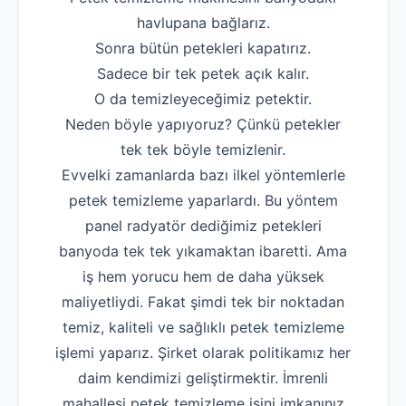
havlupana bağlarız.
Robotla Tıkanıklı
Sonra bütün petekleri kapatırız.
Su Kaçağı Tespi
Sadece bir tek petek açık kalır.
O da temizleyeceğimiz petektir.
Profesyonel Petek T
Neden böyle yapıyoruz? Çünkü petekler
Uzmana Sor
tek tek böyle temizlenir.
Hakkımızda
Evvelki zamanlarda bazı ilkel yöntemlerle
petek temizleme yaparlardı. Bu yöntem
İletişim
panel radyatör dediğimiz petekleri
banyoda tek tek yıkamaktan ibaretti. Ama
iş hem yorucu hem de daha yüksek
maliyetliydi. Fakat şimdi tek bir noktadan
temiz, kaliteli ve sağlıklı petek temizleme
işlemi yaparız. Şirket olarak politikamız her
daim kendimizi geliştirmektir. İmrenli
mahallesi petek temizleme işini imkanınız