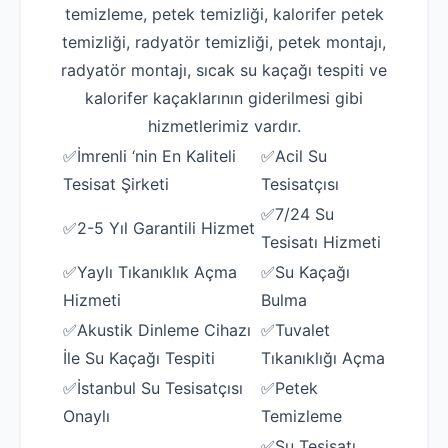
temizleme, petek temizliği, kalorifer petek
temizliği, radyatör temizliği, petek montajı,
radyatör montajı, sıcak su kaçağı tespiti ve
kalorifer kaçaklarının giderilmesi gibi
hizmetlerimiz vardır.
✅İmrenli ‘nin En Kaliteli
✅Acil Su
Tesisat Şirketi
Tesisatçısı
✅7/24 Su
✅2-5 Yıl Garantili Hizmet
Tesisatı Hizmeti
✅Yaylı Tıkanıklık Açma
✅Su Kaçağı
Hizmeti
Bulma
✅Akustik Dinleme Cihazı
✅Tuvalet
İle Su Kaçağı Tespiti
Tıkanıklığı Açma
✅İstanbul Su Tesisatçısı
✅Petek
Onaylı
Temizleme
✅Su Tesisatı