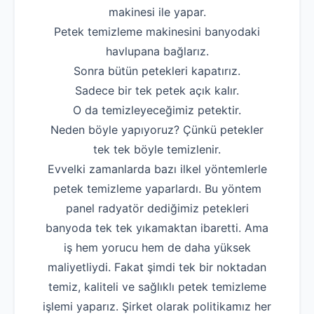
makinesi ile yapar.
Robotla Tıkanıklı
Petek temizleme makinesini banyodaki
Su Kaçağı Tespi
havlupana bağlarız.
Sonra bütün petekleri kapatırız.
Profesyonel Petek T
Sadece bir tek petek açık kalır.
Uzmana Sor
O da temizleyeceğimiz petektir.
Neden böyle yapıyoruz? Çünkü petekler
Hakkımızda
tek tek böyle temizlenir.
İletişim
Evvelki zamanlarda bazı ilkel yöntemlerle
petek temizleme yaparlardı. Bu yöntem
panel radyatör dediğimiz petekleri
banyoda tek tek yıkamaktan ibaretti. Ama
iş hem yorucu hem de daha yüksek
maliyetliydi. Fakat şimdi tek bir noktadan
temiz, kaliteli ve sağlıklı petek temizleme
işlemi yaparız. Şirket olarak politikamız her