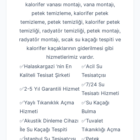
kalorifer vanası montajı, vana montajı,
petek temizleme, kalorifer petek
temizleme, petek temizliği, kalorifer petek
temizliği, radyatör temizliği, petek montajı,
radyatör montajı, sıcak su kaçağı tespiti ve
kalorifer kaçaklarının giderilmesi gibi
hizmetlerimiz vardır.
✅Halaskargazi ‘nin En
✅Acil Su
Kaliteli Tesisat Şirketi
Tesisatçısı
✅7/24 Su
✅2-5 Yıl Garantili Hizmet
Tesisatı Hizmeti
✅Yaylı Tıkanıklık Açma
✅Su Kaçağı
Hizmeti
Bulma
✅Akustik Dinleme Cihazı
✅Tuvalet
İle Su Kaçağı Tespiti
Tıkanıklığı Açma
✅İstanbul Su Tesisatçısı
✅Petek