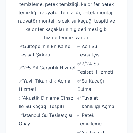
temizleme, petek temizliği, kalorifer petek
temizliği, radyatör temizliği, petek montajı,
radyatör montajı, sıcak su kaçağı tespiti ve
kalorifer kaçaklarının giderilmesi gibi
hizmetlerimiz vardır.
✅Gültepe ‘nin En Kaliteli
✅Acil Su
Tesisat Şirketi
Tesisatçısı
✅7/24 Su
✅2-5 Yıl Garantili Hizmet
Tesisatı Hizmeti
✅Yaylı Tıkanıklık Açma
✅Su Kaçağı
Hizmeti
Bulma
✅Akustik Dinleme Cihazı
✅Tuvalet
İle Su Kaçağı Tespiti
Tıkanıklığı Açma
✅İstanbul Su Tesisatçısı
✅Petek
Onaylı
Temizleme
✅Su Tesisatı