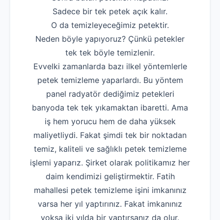
Sadece bir tek petek açık kalır.
Robotla Tıkanıklı
O da temizleyeceğimiz petektir.
Su Kaçağı Tespi
Neden böyle yapıyoruz? Çünkü petekler
tek tek böyle temizlenir.
Profesyonel Petek T
Evvelki zamanlarda bazı ilkel yöntemlerle
Uzmana Sor
petek temizleme yaparlardı. Bu yöntem
Hakkımızda
panel radyatör dediğimiz petekleri
banyoda tek tek yıkamaktan ibaretti. Ama
İletişim
iş hem yorucu hem de daha yüksek
maliyetliydi. Fakat şimdi tek bir noktadan
temiz, kaliteli ve sağlıklı petek temizleme
işlemi yaparız. Şirket olarak politikamız her
daim kendimizi geliştirmektir. Fatih
mahallesi petek temizleme işini imkanınız
varsa her yıl yaptırınız. Fakat imkanınız
yoksa iki yılda bir yaptırsanız da olur.