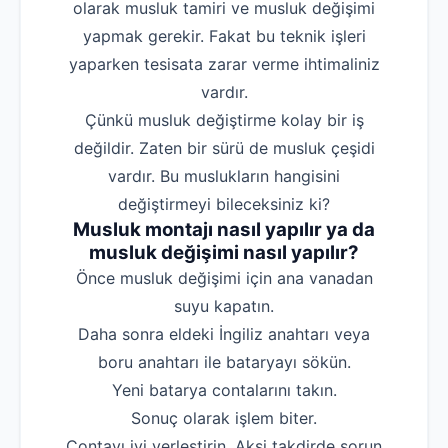
olarak musluk tamiri ve musluk değişimi
Robotla Tıkanıklı
yapmak gerekir. Fakat bu teknik işleri
yaparken tesisata zarar verme ihtimaliniz
Su Kaçağı Tespi
vardır.
Profesyonel Petek T
Çünkü musluk değiştirme kolay bir iş
Uzmana Sor
değildir. Zaten bir sürü de musluk çeşidi
vardır. Bu muslukların hangisini
Hakkımızda
değiştirmeyi bileceksiniz ki?
İletişim
Musluk montajı nasıl yapılır ya da
musluk değişimi nasıl yapılır?
‌Önce musluk değişimi için ana vanadan
suyu kapatın.
‌Daha sonra eldeki İngiliz anahtarı veya
boru anahtarı ile bataryayı sökün.
‌Yeni batarya contalarını takın.
‌Sonuç olarak işlem biter.
‌Contayı iyi yerleştirin. Aksi takdirde sorun