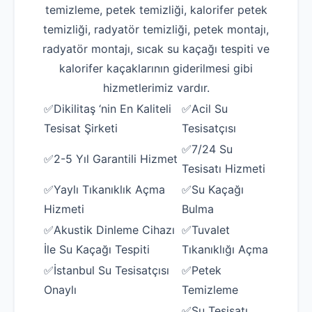
temizleme, petek temizliği, kalorifer petek
temizliği, radyatör temizliği, petek montajı,
radyatör montajı, sıcak su kaçağı tespiti ve
kalorifer kaçaklarının giderilmesi gibi
hizmetlerimiz vardır.
✅Dikilitaş ‘nin En Kaliteli
✅Acil Su
Tesisat Şirketi
Tesisatçısı
✅7/24 Su
✅2-5 Yıl Garantili Hizmet
Tesisatı Hizmeti
✅Yaylı Tıkanıklık Açma
✅Su Kaçağı
Hizmeti
Bulma
✅Akustik Dinleme Cihazı
✅Tuvalet
İle Su Kaçağı Tespiti
Tıkanıklığı Açma
✅İstanbul Su Tesisatçısı
✅Petek
Onaylı
Temizleme
✅Su Tesisatı