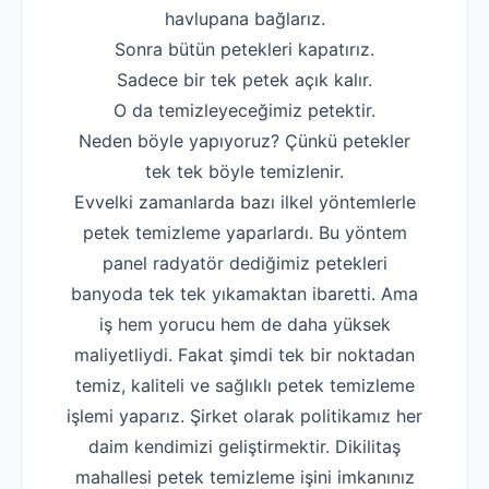
havlupana bağlarız.
Robotla Tıkanıklı
Sonra bütün petekleri kapatırız.
Su Kaçağı Tespi
Sadece bir tek petek açık kalır.
O da temizleyeceğimiz petektir.
Profesyonel Petek T
Neden böyle yapıyoruz? Çünkü petekler
Uzmana Sor
tek tek böyle temizlenir.
Evvelki zamanlarda bazı ilkel yöntemlerle
Hakkımızda
petek temizleme yaparlardı. Bu yöntem
İletişim
panel radyatör dediğimiz petekleri
banyoda tek tek yıkamaktan ibaretti. Ama
iş hem yorucu hem de daha yüksek
maliyetliydi. Fakat şimdi tek bir noktadan
temiz, kaliteli ve sağlıklı petek temizleme
işlemi yaparız. Şirket olarak politikamız her
daim kendimizi geliştirmektir. Dikilitaş
mahallesi petek temizleme işini imkanınız