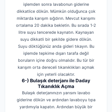
işlemden sonra lavabonun giderine
dikkatlice dökün. Mümkün olduğunca çok
miktarda karışım sığdırın. Mevcut karışımı
ortalama 20 dakika bekletin. Bu sırada 1-2
litre suyu tencerede kaynatın. Kaynayan
suyu dikkatli bir şekilde gidere dökün.
Suyu döktüğünüz anda gideri tıkayın. Bu
işlemde tepkime dışarı tarafa değil
boruların içine doğru olmalıdır. Bu tür bir
karışım orta dereceli tıkanıklıkları açmak
için yeterli olacaktır.
6-) Bulaşık deterjanı ile Daday
Robotla Tıkanıklık Açma
Tıkanıklık Açma
Su Kaçağı Tespiti
Bulaşık deterjanınızın yarısını lavabo
Profesyonel Petek Temizliği
giderine dökün ve ardından lavaboyu tıpa
yardımıyla kapatın. Ardından büyük bir
Uzmana Sor