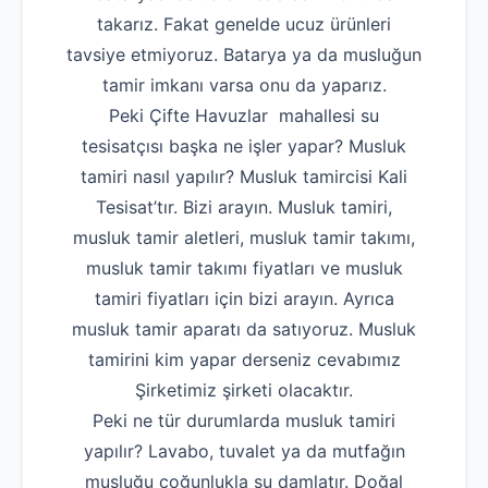
takarız. Fakat genelde ucuz ürünleri
Robotla Tıkanıklı
tavsiye etmiyoruz. Batarya ya da musluğun
Su Kaçağı Tespi
tamir imkanı varsa onu da yaparız.
Peki Çifte Havuzlar mahallesi su
Profesyonel Petek T
tesisatçısı başka ne işler yapar? Musluk
Uzmana Sor
tamiri nasıl yapılır? Musluk tamircisi Kali
Hakkımızda
Tesisat’tır. Bizi arayın. Musluk tamiri,
musluk tamir aletleri, musluk tamir takımı,
İletişim
musluk tamir takımı fiyatları ve musluk
tamiri fiyatları için bizi arayın. Ayrıca
musluk tamir aparatı da satıyoruz. Musluk
tamirini kim yapar derseniz cevabımız
Şirketimiz şirketi olacaktır.
Peki ne tür durumlarda musluk tamiri
yapılır? Lavabo, tuvalet ya da mutfağın
musluğu çoğunlukla su damlatır. Doğal