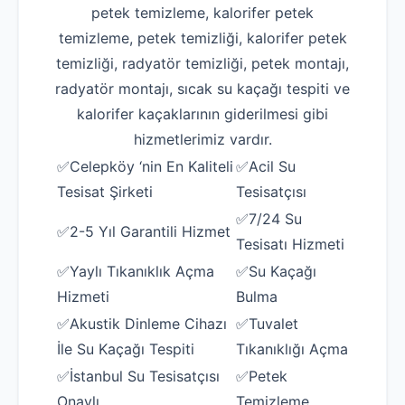
petek temizleme, kalorifer petek
temizleme, petek temizliği, kalorifer petek
temizliği, radyatör temizliği, petek montajı,
radyatör montajı, sıcak su kaçağı tespiti ve
kalorifer kaçaklarının giderilmesi gibi
hizmetlerimiz vardır.
✅Celepköy ‘nin En Kaliteli
✅Acil Su
Tesisat Şirketi
Tesisatçısı
✅7/24 Su
✅2-5 Yıl Garantili Hizmet
Tesisatı Hizmeti
✅Yaylı Tıkanıklık Açma
✅Su Kaçağı
Hizmeti
Bulma
✅Akustik Dinleme Cihazı
✅Tuvalet
İle Su Kaçağı Tespiti
Tıkanıklığı Açma
✅İstanbul Su Tesisatçısı
✅Petek
Onaylı
Temizleme