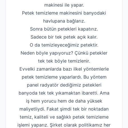
makinesi ile yapar.
Robotla Tıkanıklı
Petek temizleme makinesini banyodaki
Su Kaçağı Tespi
havlupana bağlarız.
Sonra bütün petekleri kapatırız.
Profesyonel Petek T
Sadece bir tek petek açık kalır.
Uzmana Sor
O da temizleyeceğimiz petektir.
Neden böyle yapıyoruz? Çünkü petekler
Hakkımızda
tek tek böyle temizlenir.
İletişim
Evvelki zamanlarda bazı ilkel yöntemlerle
petek temizleme yaparlardı. Bu yöntem
panel radyatör dediğimiz petekleri
banyoda tek tek yıkamaktan ibaretti. Ama
iş hem yorucu hem de daha yüksek
maliyetliydi. Fakat şimdi tek bir noktadan
temiz, kaliteli ve sağlıklı petek temizleme
işlemi yaparız. Şirket olarak politikamız her