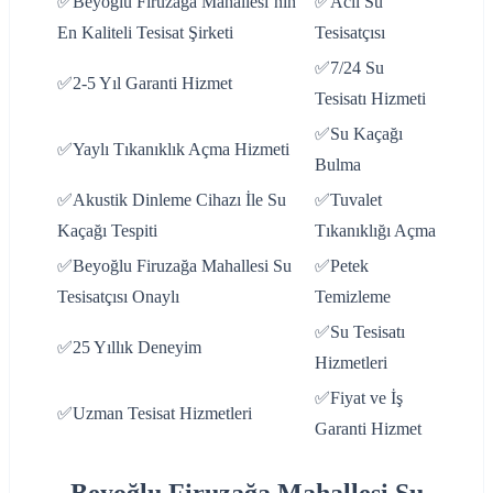
✅Beyoğlu Firuzağa Mahallesi’nin
✅Acil Su
En Kaliteli Tesisat Şirketi
Tesisatçısı
✅7/24 Su
✅2-5 Yıl Garanti Hizmet
Tesisatı Hizmeti
✅Su Kaçağı
✅Yaylı Tıkanıklık Açma Hizmeti
Bulma
✅Akustik Dinleme Cihazı İle Su
✅Tuvalet
Kaçağı Tespiti
Tıkanıklığı Açma
✅Beyoğlu Firuzağa Mahallesi Su
✅Petek
Tesisatçısı Onaylı
Temizleme
✅Su Tesisatı
✅25 Yıllık Deneyim
Hizmetleri
✅Fiyat ve İş
✅Uzman Tesisat Hizmetleri
Garanti Hizmet