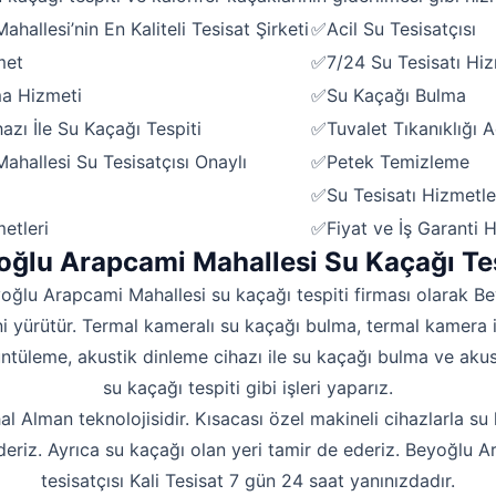
Hakkımızda
allesi’nin En Kaliteli Tesisat Şirketi
✅Acil Su Tesisatçısı
İletişim
met
✅7/24 Su Tesisatı Hiz
ma Hizmeti
✅Su Kaçağı Bulma
zı İle Su Kaçağı Tespiti
✅Tuvalet Tıkanıklığı 
hallesi Su Tesisatçısı Onaylı
✅Petek Temizleme
✅Su Tesisatı Hizmetle
etleri
✅Fiyat ve İş Garanti 
oğlu Arapcami Mahallesi Su Kaçağı Tes
yoğlu Arapcami Mahallesi su kaçağı tespiti firması olarak 
ni yürütür. Termal kameralı su kaçağı bulma, termal kamera i
ntüleme, akustik dinleme cihazı ile su kaçağı bulma ve akust
su kaçağı tespiti gibi işleri yaparız.
hal Alman teknolojisidir. Kısacası özel makineli cihazlarla su 
deriz. Ayrıca su kaçağı olan yeri tamir de ederiz. Beyoğlu 
tesisatçısı Kali Tesisat 7 gün 24 saat yanınızdadır.