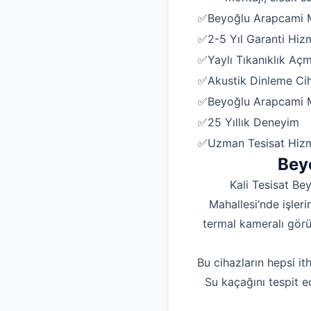
✅Beyoğlu Arapcami Mah
✅2-5 Yıl Garanti Hiz
✅Yaylı Tıkanıklık Aç
✅Akustik Dinleme Ciha
✅Beyoğlu Arapcami Ma
✅25 Yıllık Deneyim
✅Uzman Tesisat Hizm
Bey
Kali Tesisat Be
Mahallesi’nde işleri
termal kameralı görü
Bu cihazların hepsi it
Su kaçağını tespit e