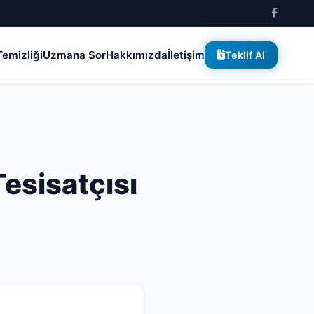
emizliği
Uzmana Sor
Hakkımızda
İletişim
Teklif Al
esisatçısı