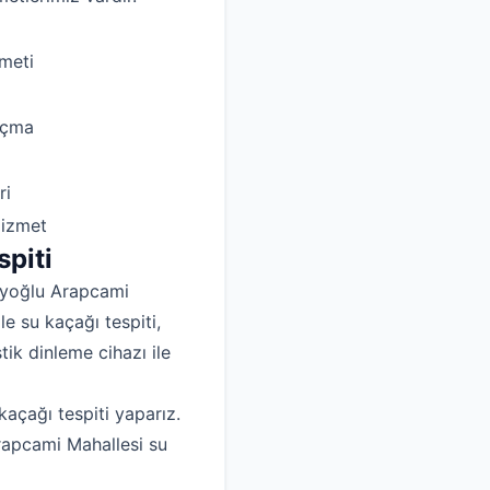
meti
Açma
ri
Hizmet
piti
Beyoğlu Arapcami
le su kaçağı tespiti,
ik dinleme cihazı ile
kaçağı tespiti yaparız.
Arapcami Mahallesi su