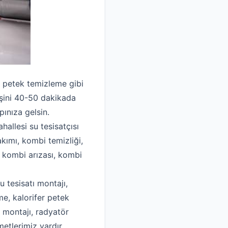
ve petek temizleme gibi
işini 40-50 dakikada
ınıza gelsin.
hallesi su tesisatçısı
akımı, kombi temizliği,
, kombi arızası, kombi
u tesisatı montajı,
me, kalorifer petek
k montajı, radyatör
metlerimiz vardır.