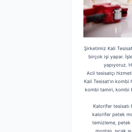
Şirketimiz Kali Tesisa
birçok işi yapar. İ
yapıyoruz. H
Acil tesisatçı hizmet
Kali Tesisat’ın kombi 
kombi tamiri, kombi b
Kalorifer tesisatı
kalorifer petek mo
temizleme, petek t
montajı, sıcak su