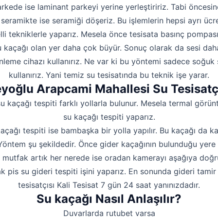
rkede ise laminant parkeyi yerine yerleştiririz. Tabi öncesin
seramikte ise seramiği döşeriz. Bu işlemlerin hepsi ayrı ücre
lli tekniklerle yaparız. Mesela önce tesisata basınç pompas
 kaçağı olan yer daha çok büyür. Sonuç olarak da sesi daha i
inleme cihazı kullanırız. Ne var ki bu yöntemi sadece soğuk 
kullanırız. Yani temiz su tesisatında bu teknik işe yarar.
yoğlu Arapcami Mahallesi Su Tesisatç
u kaçağı tespiti farklı yollarla bulunur. Mesela termal görün
su kaçağı tespiti yaparız.
kaçağı tespiti ise bambaşka bir yolla yapılır. Bu kaçağı da 
. Yöntem şu şekildedir. Önce gider kaçağının bulunduğu yere 
a mutfak artık her nerede ise oradan kamerayı aşağıya doğru
pis su gideri tespiti işini yaparız. En sonunda gideri tamir
tesisatçısı Kali Tesisat 7 gün 24 saat yanınızdadır.
Su kaçağı Nasıl Anlaşılır?
Duvarlarda rutubet varsa