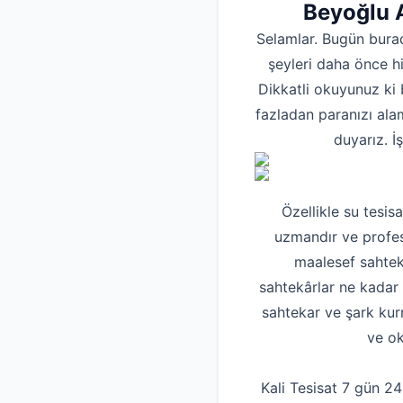
Beyoğlu A
Selamlar. Bugün bura
şeyleri daha önce h
Dikkatli okuyunuz ki 
fazladan paranızı ala
duyarız. İ
Özellikle su tesis
uzmandır ve profesy
maalesef sahtekâr
sahtekârlar ne kadar p
sahtekar ve şark kurn
ve ok
Kali Tesisat 7 gün 2