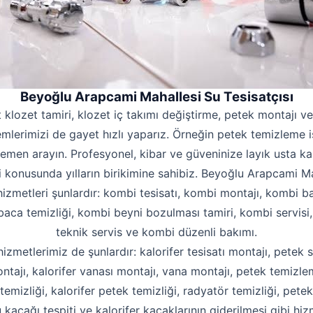
Beyoğlu Arapcami Mahallesi Su Tesisatçısı
t klozet tamiri, klozet iç takımı değiştirme, petek montajı 
şlemlerimizi de gayet hızlı yaparız. Örneğin petek temizleme 
emen arayın. Profesyonel, kibar ve güveninize layık usta kap
i konusunda yılların birikimine sahibiz. Beyoğlu Arapcami Ma
hizmetleri şunlardır: kombi tesisatı, kombi montajı, kombi b
aca temizliği, kombi beyni bozulması tamiri, kombi servisi
Robotla Tıkanıklık Açma
teknik servis ve kombi düzenli bakımı.
Su Kaçağı Tespiti
 hizmetlerimiz de şunlardır: kalorifer tesisatı montajı, petek s
Profesyonel Petek Temizliği
ntajı, kalorifer vanası montajı, vana montajı, petek temizle
emizliği, kalorifer petek temizliği, radyatör temizliği, pete
Uzmana Sor
 kaçağı tespiti ve kalorifer kaçaklarının giderilmesi gibi hiz