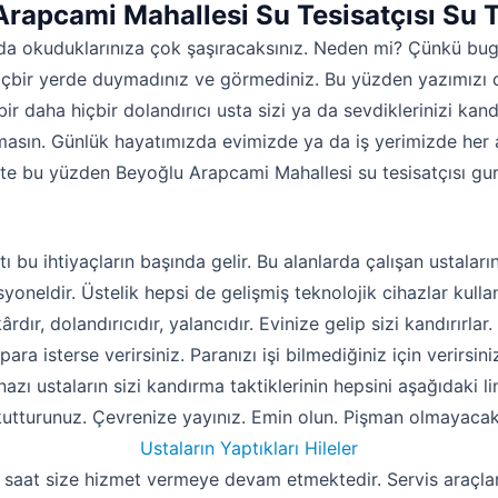
rapcami Mahallesi Su Tesisatçısı Su T
da okuduklarınıza çok şaşıracaksınız. Neden mi? Çünkü bug
içbir yerde duymadınız ve görmediniz. Bu yüzden yazımızı 
bir daha hiçbir dolandırıcı usta sizi ya da sevdiklerinizi kan
masın. Günlük hayatımızda evimizde ya da iş yerimizde her an
şte bu yüzden Beyoğlu Arapcami Mahallesi su tesisatçısı gur
atı bu ihtiyaçların başında gelir. Bu alanlarda çalışan ustalar
oneldir. Üstelik hepsi de gelişmiş teknolojik cihazlar kullan
dır, dolandırıcıdır, yalancıdır. Evinize gelip sizi kandırırla
ara isterse verirsiniz. Paranızı işi bilmediğiniz için verirsini
azı ustaların sizi kandırma taktiklerinin hepsini aşağıdaki 
utturunuz. Çevrenize yayınız. Emin olun. Pişman olmayacak
Ustaların Yaptıkları Hileler
4 saat size hizmet vermeye devam etmektedir. Servis araçlar