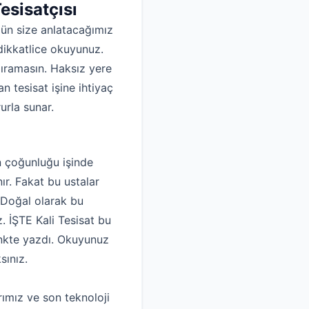
esisatçısı
ün size anlatacağımız
dikkatlice okuyunuz.
dıramasın. Haksız yere
 tesisat işine ihtiyaç
urla sunar.
ın çoğunluğu işinde
ır. Fakat bu ustalar
r. Doğal olarak bu
z. İŞTE Kali Tesisat bu
linkte yazdı. Okuyunuz
sınız.
ımız ve son teknoloji