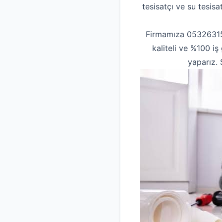
tesisatçı ve su tesisa
Firmamıza 0532631553
kaliteli ve %100 iş
yaparız. 