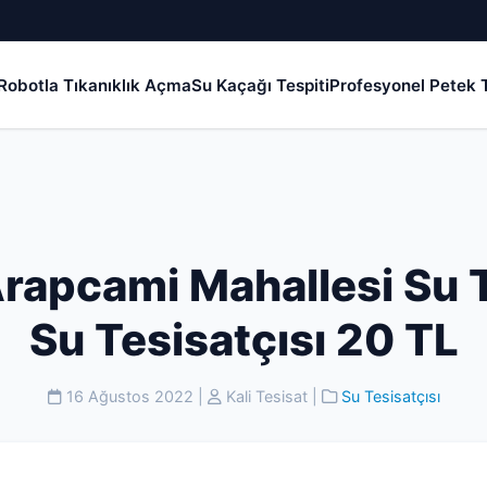
Robotla Tıkanıklık Açma
Su Kaçağı Tespiti
Profesyonel Petek T
rapcami Mahallesi Su T
Su Tesisatçısı 20 TL
16 Ağustos 2022
|
Kali Tesisat
|
Su Tesisatçısı