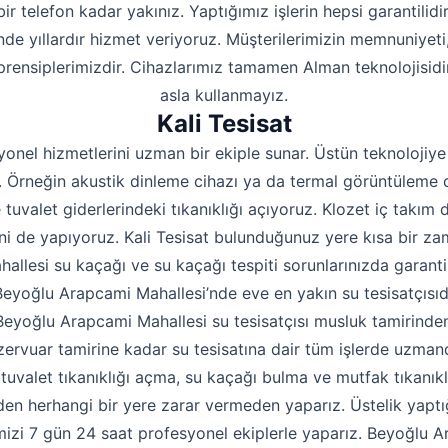
bir telefon kadar yakınız. Yaptığımız işlerin hepsi garantili
nde yıllardır hizmet veriyoruz. Müşterilerimizin memnuniyeti,
rensiplerimizdir. Cihazlarımız tamamen Alman teknolojisidir
asla kullanmayız.
Kali Tesisat
yonel hizmetlerini uzman bir ekiple sunar. Üstün teknolojiye
z. Örneğin akustik dinleme cihazı ya da termal görüntüleme c
 tuvalet giderlerindeki tıkanıklığı açıyoruz. Klozet iç takım
rini de yapıyoruz. Kali Tesisat bulunduğunuz yere kısa bir za
llesi su kaçağı ve su kaçağı tespiti sorunlarınızda garantil
 Beyoğlu Arapcami Mahallesi’nde eve en yakın su tesisatçısıdır
. Beyoğlu Arapcami Mahallesi su tesisatçısı musluk tamirin
zervuar tamirine kadar su tesisatına dair tüm işlerde uzmand
 tuvalet tıkanıklığı açma, su kaçağı bulma ve mutfak tıkanıklı
 herhangi bir yere zarar vermeden yaparız. Üstelik yaptığ
erimizi 7 gün 24 saat profesyonel ekiplerle yaparız. Beyoğlu 