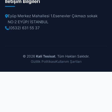
İletişim Bilgileri
Eyüp Merkez Mahallesi 1.Esenevler Çıkmazı sokak
NO:2 EYÜP/ İSTANBUL
(0532) 631 55 37
© 2026
Kali Tesisat
. Tüm Hakları Saklıdır.
Gizlilik Politikası
Kullanım Şartları