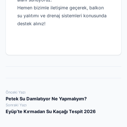
Hemen bizimle iletişime geçerek, balkon
su yalıtımı ve drenaj sistemleri konusunda
destek alınız!
Yazı
Önceki Yazı
Petek Su Damlatıyor Ne Yapmalıyım?
gezinmesi
Sonraki Yazı
Eyüp’te Kırmadan Su Kaçağı Tespit 2026