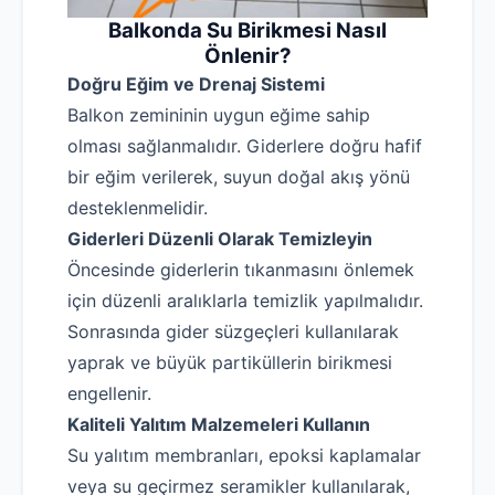
Balkonda Su Birikmesi Nasıl
Önlenir?
Doğru Eğim ve Drenaj Sistemi
Balkon zemininin uygun eğime sahip
olması sağlanmalıdır. Giderlere doğru hafif
bir eğim verilerek, suyun doğal akış yönü
desteklenmelidir.
Robotla Tıkanıklık Açma
Giderleri Düzenli Olarak Temizleyin
Öncesinde giderlerin tıkanmasını önlemek
Su Kaçağı Tespiti
için düzenli aralıklarla temizlik yapılmalıdır.
Profesyonel Petek Temizliği
Sonrasında gider süzgeçleri kullanılarak
Uzmana Sor
yaprak ve büyük partiküllerin birikmesi
engellenir.
Hakkımızda
Kaliteli Yalıtım Malzemeleri Kullanın
İletişim
Su yalıtım membranları, epoksi kaplamalar
veya su geçirmez seramikler kullanılarak,