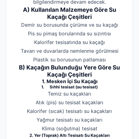
bilgilendirmeye devam edecek.
A) Kullanılan Malzemeye Göre Su
Kaçağı Çeşitleri
Demir su borusunda çürüme ve su kaçağı
Pis su pimaş borularında su sızıntısı
Kalorifer tesisatında su kaçağı
Tavan ve duvarlarda nemlenme görülmesi
Plastik su borusunun patlaması
B) Kaçağın Bulunduğu Yere Göre Su
Kaçağı Çeşitleri
1. Mesken İçi Su Kaçağı
1. Sıhhi tesisat (su tesisat)
Temiz su kaçakları
Robotla Tıkanıklık Açma
Atık (pis) su tesisat kaçakları
Kalorifer (sıcak) tesisatı su kaçakları
Su Kaçağı Tespiti
Yağmur tesisatı su kaçakları
Profesyonel Petek Temizliği
Klima (soğutma) tesisat
Uzmana Sor
2. Yer (Toprak) Altı Tesisatı Su Kaçakları