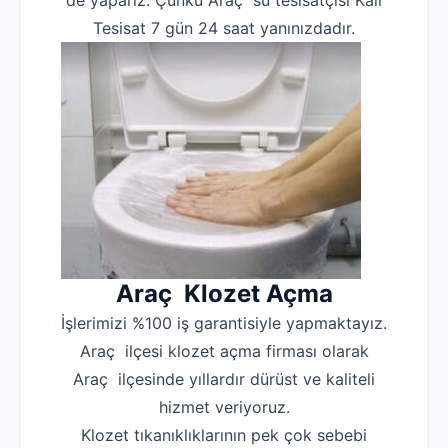
de yaparız. Çünkü Araç su tesisatçısı Kali
Hakkımızda
Tesisat 7 gün 24 saat yanınızdadır.
İletişim
Araç Klozet Açma
İşlerimizi %100 iş garantisiyle yapmaktayız.
Araç ilçesi klozet açma firması olarak
Araç ilçesinde yıllardır dürüst ve kaliteli
hizmet veriyoruz.
Klozet tıkanıklıklarının pek çok sebebi