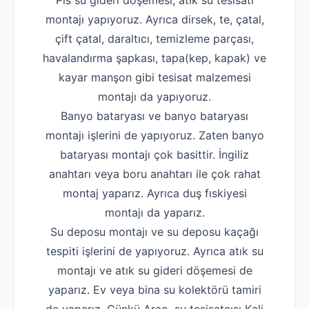
Pis su gideri döşemesi, atık su tesisatı
montajı yapıyoruz. Ayrıca dirsek, te, çatal,
çift çatal, daraltıcı, temizleme parçası,
havalandırma şapkası, tapa(kep, kapak) ve
kayar manşon gibi tesisat malzemesi
montajı da yapıyoruz.
Banyo bataryası ve banyo bataryası
montajı işlerini de yapıyoruz. Zaten banyo
bataryası montajı çok basittir. İngiliz
anahtarı veya boru anahtarı ile çok rahat
montaj yaparız. Ayrıca duş fıskiyesi
montajı da yaparız.
Robotla Tıkanıklık Açma
Su deposu montajı ve su deposu kaçağı
Su Kaçağı Tespiti
tespiti işlerini de yapıyoruz. Ayrıca atık su
montajı ve atık su gideri döşemesi de
Profesyonel Petek Temizliği
yaparız. Ev veya bina su kolektörü tamiri
Uzmana Sor